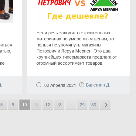
Если речь заходит о строительных
н
материалах по умеренным ценам, то
биться
нельзя не упомянуть магазины
татью,
Петрович и Леруа Мерлен. Это два
крупнейших гипермаркета предлагают
ке
огромный ассортимент товаров,
е
множество выгодных предложений и
дополнительных услуг. Хотите узнать,
где дешевле заказать товары и
.
Валентин Д.
02 Апреля 2021
воспользоваться помощью
профессионалов для ремонта и
строительства? Мы собрали для вас
8
9
10
11
12
13
...
29
30
все данные об этих магазинах, поэтому
обязательно дочитайте статью до
конца.