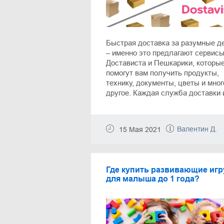
Быстрая доставка за разумные д
– именно это предлагают сервис
Достависта и Пешкарики, которы
помогут вам получить продукты,
технику, документы, цветы и мног
другое. Каждая служба доставки 
ряд неоспоримых преимуществ, и
нашей статье вы без проблем изу
их. Выбирайте лучший сервис,
Валентин Д.
15 Мая 2021
экономьте на услугах и получайт
удовольствие от качественного
обслуживания.
Где купить развивающие иг
для малыша до 1 года?