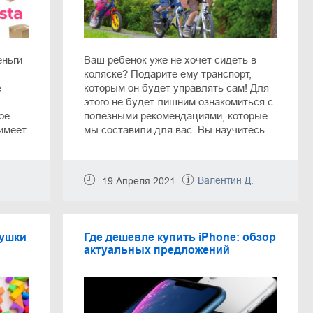
еньги
Ваш ребенок уже не хочет сидеть в
ы
коляске? Подарите ему транспорт,
е
которым он будет управлять сам! Для
этого не будет лишним ознакомиться с
ое
полезными рекомендациями, которые
имеет
мы составили для вас. Вы научитесь
 в
определять лучшую модель беговела,
чите
самоката и велосипеда по ключевым
критериям, а также узнаете, где
Валентин Д.
19 Апреля 2021
е
удастся сэкономить на покупке
детского транспорта.
рушки
Где дешевле купить iPhone: обзор
актуальных предложений