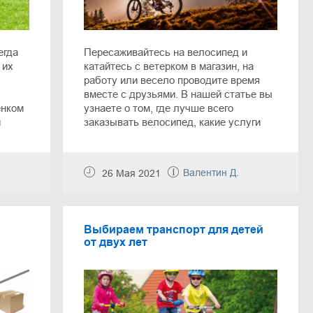
егда
Пересаживайтесь на велосипед и
 их
катайтесь с ветерком в магазин, на
работу или весело проводите время
вместе с друзьями. В нашей статье вы
енком
узнаете о том, где лучше всего
и
заказывать велосипед, какие услуги
ете
веломастерской будут полезны, как
бора
сэкономить на покупке и в каких
дборку
случаях удастся воспользоваться
Валентин Д.
26 Мая 2021
ших
рассрочкой.
Выбираем транспорт для детей
от двух лет