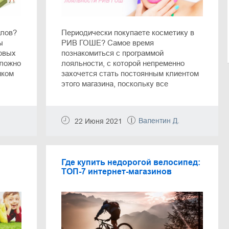
ллов?
Периодически покупаете косметику в
ы
РИВ ГОШЕ? Самое время
овых
познакомиться с программой
сложно
лояльности, с которой непременно
иком
захочется стать постоянным клиентом
этого магазина, поскольку все
а в
последующие покупки станут еще
е все
выгоднее. В нашей статье вы узнаете о
видах дисконтных карт, способах их
Валентин Д.
22 Июня 2021
получения, а также об особенностях
накопления бонусов и скидок.
Где купить недорогой велосипед:
ТОП-7 интернет-магазинов