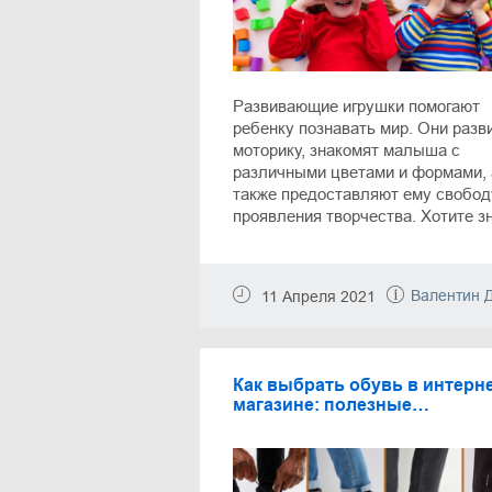
Развивающие игрушки помогают
ребенку познавать мир. Они разв
моторику, знакомят малыша с
различными цветами и формами, 
также предоставляют ему свобод
проявления творчества. Хотите зн
какие игрушки следует подобрать
ребенку до года? В нашей статье
подробно разбираем лучшие
Валентин Д
11 Апреля 2021
развивающие игрушки для детише
также изучаем актуальные
предложения от интернет-магазин
где они продаются.
Как выбрать обувь в интерне
магазине: полезные
рекомендации