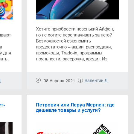
Хотите приобрести новенький Айфон,
ивают
но не хотите переплачивать за него?
Возможностей сэкономить
а
предостаточно – акции, распродажи,
у для
промокоды, Trade-in, программы
ать,
лояльности, рассрочка, кредит. Из
нашей статьи вы узнаете об
 мы
актуальных способах экономии на
новых моделях iPhone, которые
.
Валентин Д.
08 Апреля 2021
к, а
предлагают популярные интернет-
магазины.
ов,
т-
Петрович или Леруа Мерлен: где
дешевле товары и услуги?