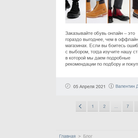
Заказывайте обувь онлайн – это
гораздо выгоднее, чем в оффлай
магазинах. Если вы боитесь оши
с выбором, тогда изучите нашу с
в которой мы даем подробные
рекомендации по подбору и покуп
обуви в интернет-магазинах. Такж
здесь вы найдете информацию о
лучших онлайн-маркетах, где
Валентин Д
05 Апреля 2021
предлагается обувь для женщин,
мужчин и детей.
1
2
...
7
Главная
Блог