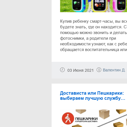
Купив ребенку смарт-часы, вы вс
будете знать, где он находится. С
помощью можно звонить и делать
фотоснимки, а родители при
необходимости узнают, как с реб
обращается воспитательница ил
учитель. В нашей статье вы найд
полезные советы касательно вы
детских умных часов, а также по
Валентин Д.
03 Июня 2021
актуальных предложений от луч
интернет-магазинов.
Достависта или Пешкарики:
выбираем лучшую службу
доставки