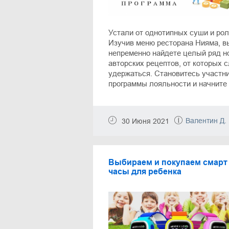
Устали от однотипных суши и ро
Изучив меню ресторана Нияма, в
непременно найдете целый ряд н
авторских рецептов, от которых 
удержаться. Становитесь участн
программы лояльности и начните
получать бонусы с каждого заказ
Нияме. В нашей статье вы узнает
о бонусной программе и способах
Валентин Д.
30 Июня 2021
экономии на заказах.
Выбираем и покупаем смарт
часы для ребенка