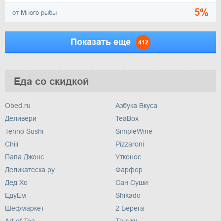
5%
от Много рыбы
Показать еще
412
Еда со скидкой
Obed.ru
Азбука Вкуса
Деливери
TeaBox
Tenno Sushi
SimpleWine
Chili
Pizzaroni
Папа Джонс
Утконос
Деликатеска.ру
Фарфор
Дед Хо
Сан Суши
ЕдуЕм
Shikado
Шефмаркет
2 Берега