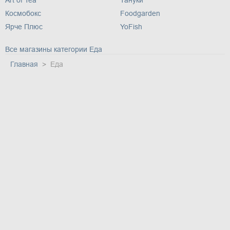
Art of Tea
Тануки
Космобокс
Foodgarden
Ярче Плюс
YoFish
Все магазины категории Еда
Главная
Еда