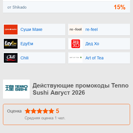
15%
от Shikado
Суши Маке
re-feel
ЕдуЕм
Дед Хо
Chili
Art of Tea
Действующие промокоды Tenno
Sushi Август 2026
5
Оценка
Средняя оценка
1
чел.