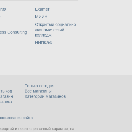
гия
Examer
О
МИИН
Открытый социально-
экономический
ess Consulting
колледж
НИПКЭФ
Только сегодня
ть код
Все магазины
магазин
Категории магазинов
ставка
пользования сайта
офертой и носит справочный характер, на