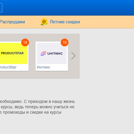
Распродажи
Летние скидки
14
10
7
roductStar
Инглекс
Учи.Дома
необходимо. С приходом в нашу жизнь
 курсы, ведь теперь можно учиться не
е промокоды и скидки на курсы