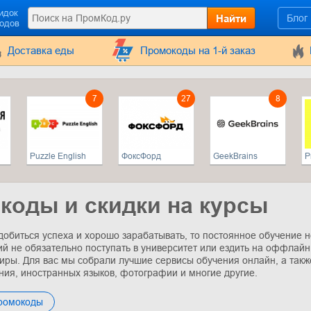
идок
Найти
Блог
кодов
Доставка еды
Промокоды на 1-й заказ
7
27
8
Puzzle English
ФоксФорд
GeekBrains
P
коды и скидки на курсы
добиться успеха и хорошо зарабатывать, то постоянное обучение 
ий не обязательно поступать в университет или ездить на оффлайн
тиры. Для вас мы собрали лучшие сервисы обучения онлайн, а такж
ия, иностранных языков, фотографии и многие другие.
промокоды