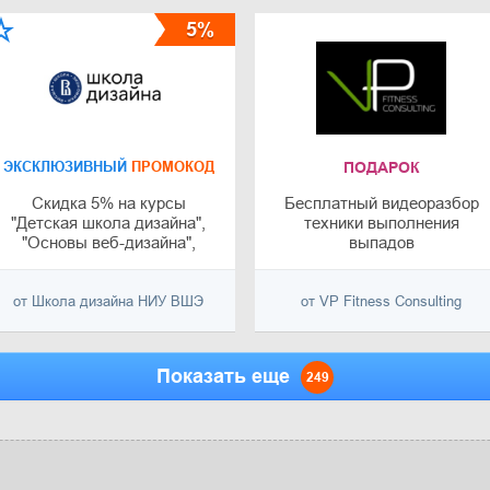
5%
ЭКСКЛЮЗИВНЫЙ
ПРОМОКОД
ПОДАРОК
Скидка 5% на курсы
Бесплатный видеоразбор
"Детская школа дизайна",
техники выполнения
"Основы веб-дизайна",
выпадов
"Декорирование
интерьеров", "Мода как
бизнес" и "Фотография как
от Школа дизайна НИУ ВШЭ
от VP Fitness Consulting
бизнес"
Показать еще
249