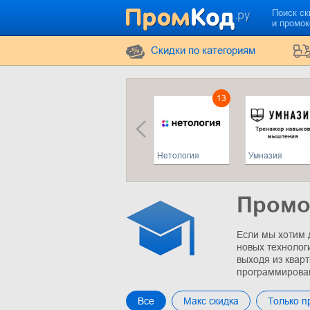
Поиск ск
и промо
Cкидки по категориям
13
Нетология
Умназия
Промо
Если мы хотим 
новых технолог
выходя из квар
программирован
Все
Макс скидка
Только 