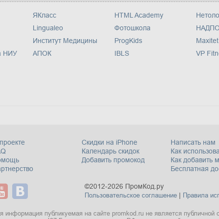
ЯКласс
HTML Academy
Нетоло
Lingualeo
Фотошкола
НАДП
Институт Медицины
ProgKids
Maxitet
а НИУ
АПОК
IBLS
VP Fitn
проекте
Скидки на iPhone
Написать нам
AQ
Календарь скидок
Как использова
омощь
Добавить промокод
Как добавить 
ртнерство
Бесплатная до
©2012-2026 ПромКод.ру
|
Пользовательское соглашение
Правила ис
я информация публикуемая на сайте promkod.ru не является публичной 