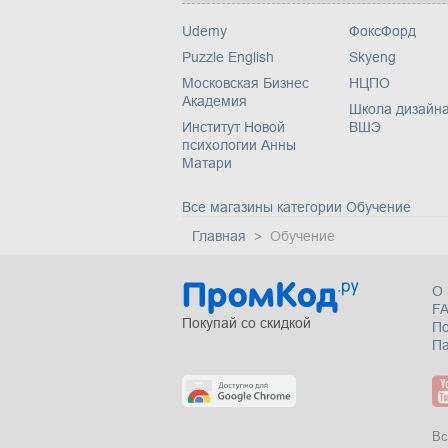
Udemy
ФоксФорд
Puzzle English
Skyeng
Московская Бизнес
НЦПО
Академия
Школа дизайн
Институт Новой
ВШЭ
психологии Анны
Матари
Все магазины категории Обучение
Главная
Обучение
О 
F
Покупай со скидкой
П
Па
Вс