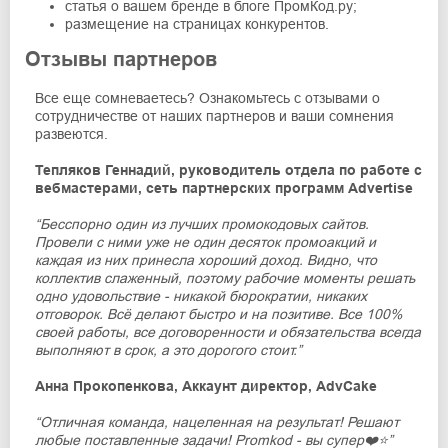
статья о вашем бренде в блоге ПромКод.ру;
размещение на страницах конкурентов.
Отзывы партнеров
Все еще сомневаетесь? Ознакомьтесь с отзывами о
сотрудничестве от наших партнеров и ваши сомнения
развеются.
Тепляков Геннадий, руководитель отдела по работе с
вебмастерами, сеть партнерских программ Advertise
“Бесспорно один из лучших промокодовых сайтов.
Провели с ними уже не один десяток промоакций и
каждая из них принесла хороший доход. Видно, что
коллектив слаженный, поэтому рабочие моменты решать
одно удовольствие - никакой бюрократии, никаких
отговорок. Всё делают быстро и на позитиве. Все 100%
своей работы, все договоренности и обязательства всегда
выполняют в срок, а это дорогого стоит.”
Анна Прокопенкова, Аккаунт директор, AdvCake
“Отличная команда, нацеленная на результат! Решают
любые поставленные задачи! Promkod - вы супер❤️⭐️”