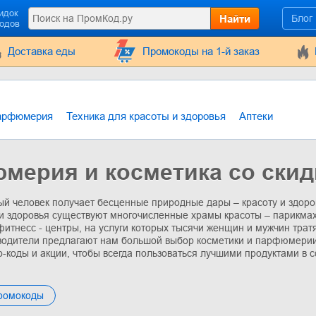
идок
Найти
Блог
кодов
Доставка еды
Промокоды на 1-й заказ
арфюмерия
Техника для красоты и здоровья
Аптеки
мерия и косметика со ски
ый человек получает бесценные природные дары – красоту и здор
и здоровья существуют многочисленные храмы красоты – парикмах
фитнесс - центры, на услуги которых тысячи женщин и мужчин трат
одители предлагают нам большой выбор косметики и парфюмерии.
-коды и акции, чтобы всегда пользоваться лучшими продуктами в 
промокоды