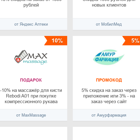
рублей
новых клиентов
от Яндекс Аптеки
от МобилМед
10%
5%
ПОДАРОК
ПРОМОКОД
-10% на массажёр для кисти
5% скидка на заказ через
Rebodi A01 при покупке
приложение или 3% - на
компрессионного рукава
заказ через сайт
WelbuTech Zam-02
от MaxMassage
от Амурфармация