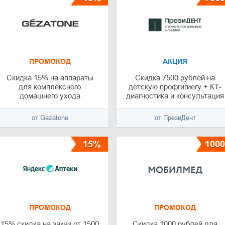
ПРОМОКОД
АКЦИЯ
Скидка 15% на аппараты
Скидка 7500 рублей на
для комплексного
детскую профгигиегу + КТ-
домашнего ухода
диагностика и консультация
ортодонта в подарок
от Gezatone
от ПрезиДент
15%
1000
ПРОМОКОД
ПРОМОКОД
15% скидка на заказ от 1500
Скидка 1000 рублей для