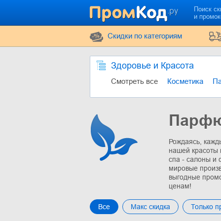
Поиск ск
и промо
Cкидки по категориям
Здоровье и Красота
Смотреть все
Косметика
П
Парфю
Рождаясь, кажд
нашей красоты 
спа - салоны и 
мировые произв
выгодные промо
ценам!
Все
Макс скидка
Только 