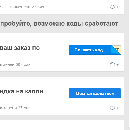
026
Применена 22 раз
+1
опробуйте, возможно коды сработают
ваш заказ по
Показать код
именен 307 раз
+1
идка на капли
Воспользоваться
именена 27 раз
+1