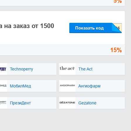
5%
 на заказ от 1500
Показать код
15%
Technoperry
The Act
МобилМед
Ангиофарм
ПрезиДент
Gezatone