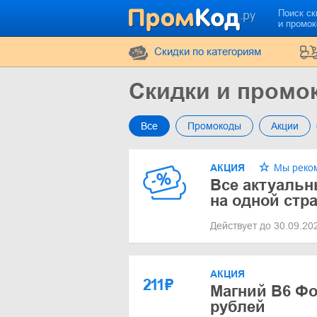
Поиск ск
и промо
Cкидки по категориям
Скидки и промо
Все
Промокоды
Акции
АКЦИЯ
Мы реко
Все актуальн
на одной стр
Действует до 30.09.2
АКЦИЯ
211
₽
Магний В6 Фор
рублей