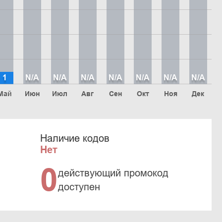
1
N/A
N/A
N/A
N/A
N/A
N/A
N/A
Май
Июн
Июл
Авг
Сен
Окт
Ноя
Дек
Наличие кодов
Нет
0
действующий промокод
доступен