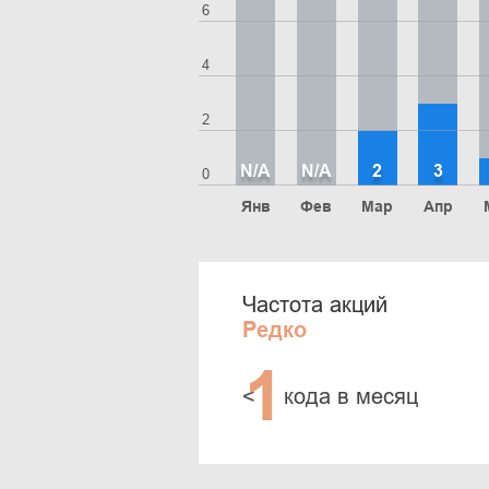
6
4
2
N/A
N/A
2
3
0
Янв
Фев
Мар
Апр
Частота акций
Редко
1
<
кода в месяц