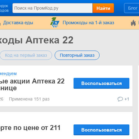
идок
Найти
Блог
кодов
Доставка еды
Промокоды на 1-й заказ
коды Аптека 22
Код на первый заказ
Повторный заказ
мендуем
ые акции Аптека 22
Воспользоваться
анице
026
Применена 151 раз
+1
те по цене от 211
Воспользоваться