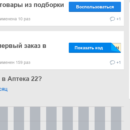
 товары из подборки
Воспользоваться
именена 10 раз
+1
первый заказ в
Показать код
именен 159 раз
+1
 в Аптека 22?
сяц