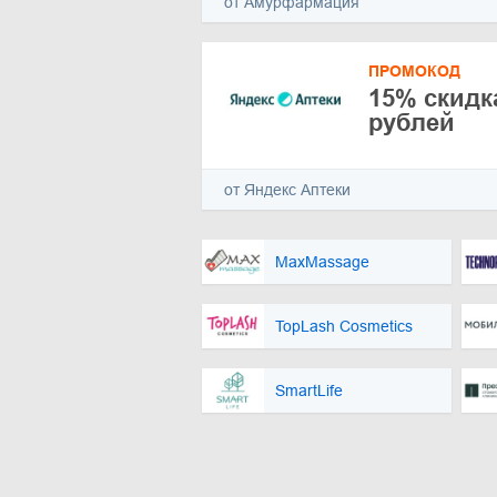
от Амурфармация
ПРОМОКОД
15% скидка
рублей
от Яндекс Аптеки
MaxMassage
TopLash Cosmetics
SmartLife