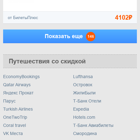
4102₽
от БилетыПлюс
Показать еще
146
Путешествия со скидкой
EconomyBookings
Lufthansa
Qatar Airways
Островок
Яндекс Прокат
ЖилиБыли
Парус
Т-Банк Отели
Turkish Airlines
Expedia
OneTwoTrip
Hotels.com
Coral travel
Т-Банк Авиабилеты
VK Места
Смородина