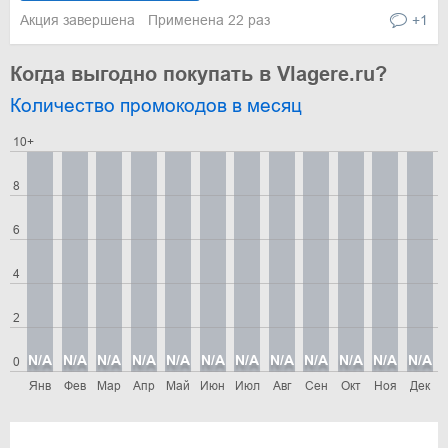
Акция завершена
Применена 22 раз
+1
Когда выгодно покупать в Vlagere.ru?
Количество промокодов в месяц
10+
8
6
4
2
N/A
N/A
N/A
N/A
N/A
N/A
N/A
N/A
N/A
N/A
N/A
N/A
0
Янв
Фев
Мар
Апр
Май
Июн
Июл
Авг
Сен
Окт
Ноя
Дек