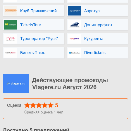
Клуб Приключений
Аэротур
TicketsTour
Донинтурфлот
Туроператор "Русь"
Кукурента
БилетыПлюс
Rivertickets
Действующие промокоды
Vlagere.ru Август 2026
5
Оценка
Средняя оценка
1
чел.
Доступно 5 предложений