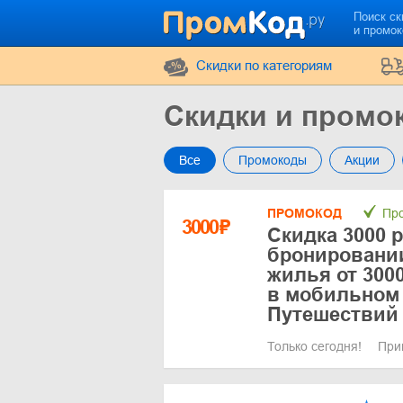
Поиск ск
и промо
Cкидки по категориям
Скидки и промо
Все
Промокоды
Акции
ПРОМОКОД
Про
3000
₽
Скидка 3000 
бронировании
жилья от 3000
в мобильном
Путешествий
Только сегодня!
При