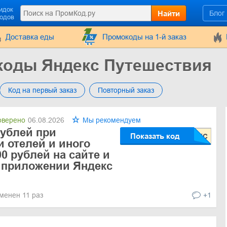
идок
Найти
Блог
кодов
Доставка еды
Промокоды на 1-й заказ
коды Яндекс Путешествия
Код на первый заказ
Повторный заказ
верено
06.08.2026
Мы рекомендуем
рублей при
Показать код
 отелей и иного
0 рублей на сайте и
 приложении Яндекс
менен 11 раз
+1