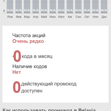
2
N/A
N/A
N/A
N/A
N/A
N/A
N/A
N/A
N/A
N/A
N/A
N/A
0
Янв
Фев
Мар
Апр
Май
Июн
Июл
Авг
Сен
Окт
Ноя
Дек
Частота акций
Очень редко
0
<
кода в месяц
Наличие кодов
Нет
0
действующий промокод
доступен
Как использовать промокод в Belavia