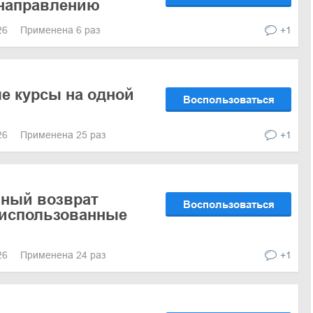
направлению
026
Применена 6 раз
+1
е курсы на одной
Воспользоваться
026
Применена 25 раз
+1
нный возврат
Воспользоваться
еиспользованные
026
Применена 24 раз
+1