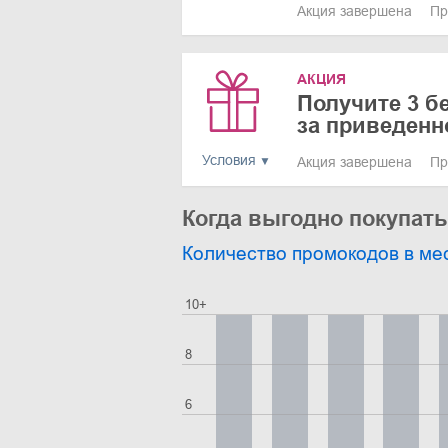
Акция завершена
Пр
АКЦИЯ
Получите 3 б
за приведенн
Условия
Акция завершена
Пр
Когда выгодно покупать
Количество промокодов в ме
10+
8
6