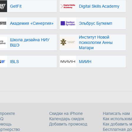
GetFit
Digital Skills Academy
Академия «Синергия»
Эльбрус Буткемп
Институт Новой
Школа дизайна НИУ
психологии Анны
ВШЭ
Матари
IBLS
МИИН
проекте
Скидки на iPhone
Написать нам
AQ
Календарь скидок
Как использова
омощь
Добавить промокод
Как добавить 
ртнерство
Бесплатная до