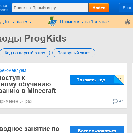
идок
Найти
Блог
кодов
Доставка еды
Промокоды на 1-й заказ
коды ProgKids
Код на первый заказ
Повторный заказ
рекомендуем
оступ к
Показать код
ьному обучению
анию в Minecraft
Применен 54 раз
+1
водное занятие по
Воспользоваться