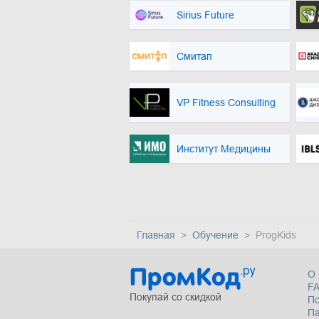
Sirius Future
Смитап
VP Fitness Consulting
Институт Медицины
Главная
Обучение
ProgKids
О 
F
Покупай со скидкой
П
Па