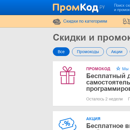
Поиск ск
и промо
Cкидки по категориям
Скидки и промо
Все
Промокоды
Акции
ПРОМОКОД
Мы 
Бесплатный д
cамостоятел
программиров
Осталось 2 недели
АКЦИЯ
Бесплатное в