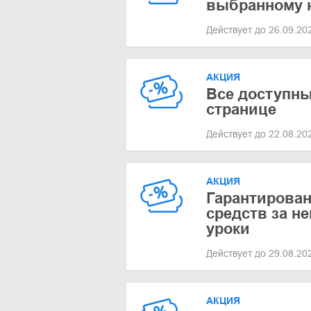
выбранному 
Действует до 26.09.2
АКЦИЯ
Все доступны
странице
Действует до 22.08.2
АКЦИЯ
Гарантирова
средств за н
уроки
Действует до 29.08.2
АКЦИЯ