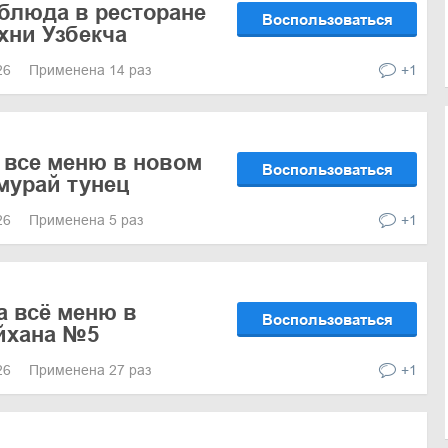
 блюда в ресторане
Воспользоваться
хни Узбекча
026
Применена 14 раз
+1
 все меню в новом
Воспользоваться
мурай тунец
026
Применена 5 раз
+1
а всё меню в
Воспользоваться
йхана №5
026
Применена 27 раз
+1