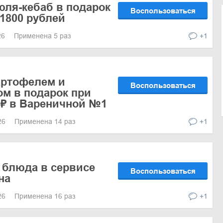
юля-кебаб в подарок
Воспользоваться
 1800 рублей
26
Применена 5 раз
+1
артофелем и
Воспользоваться
м в подарок при
00₽ в Вареничной №1
026
Применена 14 раз
+1
 блюда в сервисе
Воспользоваться
на
026
Применена 16 раз
+1