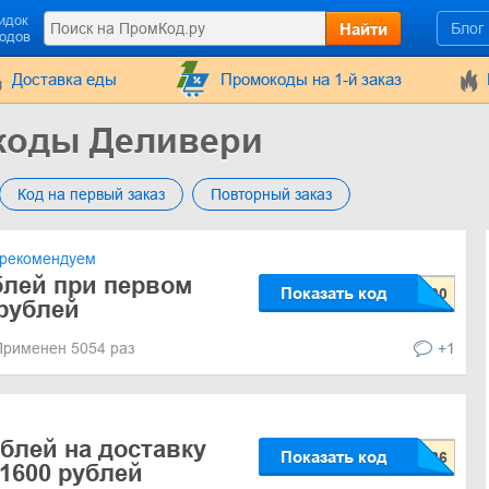
идок
Найти
Блог
кодов
Доставка еды
Промокоды на 1-й заказ
коды Деливери
Код на первый заказ
Повторный заказ
рекомендуем
блей при первом
Показать код
 рублей
Применен 5054 раз
+1
ублей на доставку
Показать код
 1600 рублей