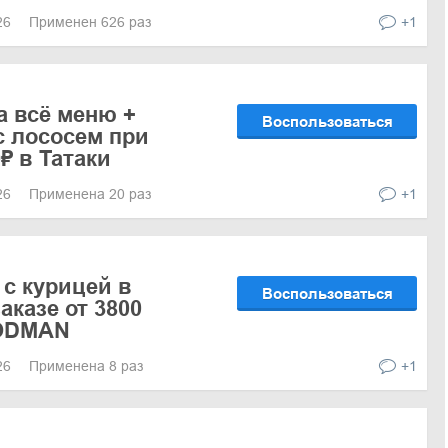
026
Применен 626 раз
+1
а всё меню +
Воспользоваться
 лососем при
9₽ в Татаки
026
Применена 20 раз
+1
 с курицей в
Воспользоваться
аказе от 3800
OODMAN
026
Применена 8 раз
+1