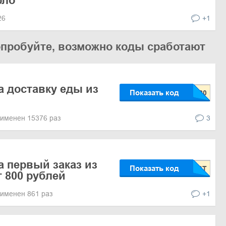
рло
026
+1
опробуйте, возможно коды сработают
а доставку еды из
Показать код
именен 15376 раз
3
а первый заказ из
Показать код
т 800 рублей
именен 861 раз
+1