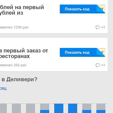
ублей на первый
Показать код
рублей из
именен 1299 раз
+1
а первый заказ от
Показать код
 ресторанах
именен 260 раз
+1
ь в Деливери?
сяц