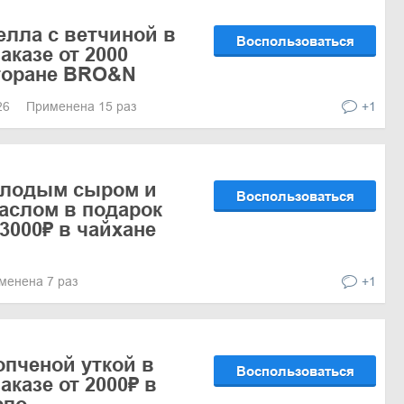
лла с ветчиной в
Воспользоваться
аказе от 2000
торане BRO&N
026
Применена 15 раз
+1
олодым сыром и
Воспользоваться
аслом в подарок
 3000₽ в чайхане
менена 7 раз
+1
опченой уткой в
Воспользоваться
аказе от 2000₽ в