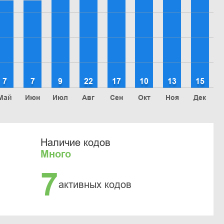
7
7
9
22
17
10
13
15
Май
Июн
Июл
Авг
Сен
Окт
Ноя
Дек
Наличие кодов
Много
7
активных кодов