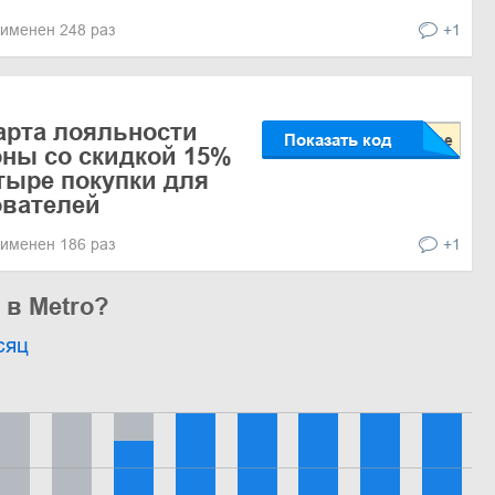
именен 248 раз
+1
арта лояльности
Показать код
ны со скидкой 15%
тыре покупки для
ователей
именен 186 раз
+1
 в Metro?
сяц