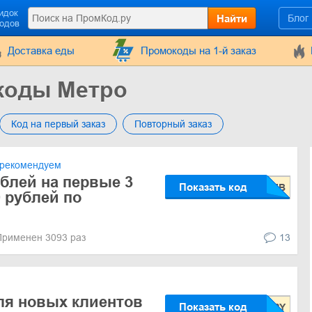
идок
Найти
Блог
кодов
Доставка еды
Промокоды на 1-й заказ
коды Метро
Код на первый заказ
Повторный заказ
рекомендуем
ублей на первые 3
Показать код
0 рублей по
Применен 3093 раз
13
ля новых клиентов
Показать код