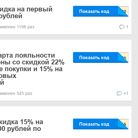
кидка на первый
Показать код
 рублей
именен 1198 раз
1
арта лояльности
Показать код
ны со скидкой 22%
е покупки и 15% на
новых
ей
именен 545 раз
+1
кидка 15% на
Показать код
00 рублей по