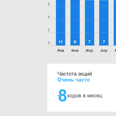
6
4
2
11
9
7
7
0
Янв
Фев
Мар
Апр
Частота акций
Очень часто
8
~
кодов в месяц