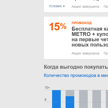
Условия
Акция завершена
Пр
15
ПРОМОКОД
%
Бесплатная к
METRO + купо
на первые че
новых польз
Акция завершена
Пр
Когда выгодно покупать
Количество промокодов в ме
10+
8