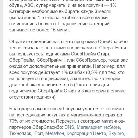
обувь, АЗС, супермаркеты и на все покупки — 1%.
Категории необходимо выбирать каждый месяц
(желательно 1-го числа, чтобы за все покупки
начислялись бонусы). Подключение категорий
занимает не более 15 минут.
Обратите внимание на то, что программа СберСпасибо
тесно связана с
платными подписками от Сбера
. Если
вы пользуетесь подписками СберПрайм Старт,
СберПрайм, СберПрайм + или СберПремьер, тогда вас
ожидают дополнительные привилегии. Например, для
всех покупок действует 1% кэшбэк (0,5% для тех, кто
не пользуется подписками), а количество категорий
для кэшбэка увеличится до 5 (4 категории для
подписчиков СберПрайм Старт и 3 категории в случае
отсутствия подписки).
Благодаря накопленным бонусам удастся сэкономить
на последующих покупках в магазинах-партнерах до
70% от их стоимости. Перечень некоторых магазинов-
партнеров СберСпасибо:
DNS
,
Мегамаркет
,
re:Store
,
Технопарк
,
iPort
,
МегаФон
,
Корпорация Центр
,
Sky.pro
,