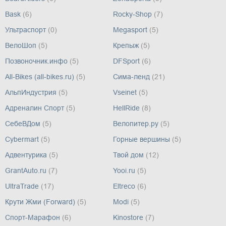
Bask
(6)
Rocky-Shop
(7)
Ультраспорт
(0)
Megasport
(5)
ВелоШоп
(5)
Крепыж
(5)
Позвоночник.инфо
(5)
DFSport
(6)
All-Bikes (all-bikes.ru)
(5)
Сима-ленд
(21)
АльпИндустрия
(5)
Vseinet
(5)
Адреналин Спорт
(5)
HellRide
(8)
СебеВДом
(5)
Велопитер.ру
(5)
Cybermart
(5)
Горные вершины
(5)
Адвентурика
(5)
Твой дом
(12)
GrantAuto.ru
(7)
Yooi.ru
(5)
UltraTrade
(17)
Eltreco
(6)
Крути Жми (Forward)
(5)
Modi
(5)
Спорт-Марафон
(6)
Kinostore
(7)