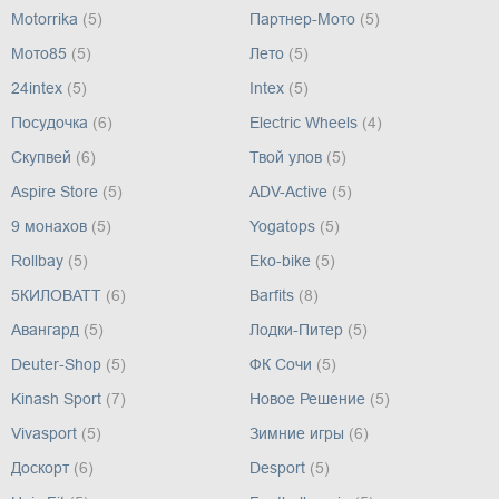
Motorrika
(5)
Партнер-Мото
(5)
Мото85
(5)
Лето
(5)
24intex
(5)
Intex
(5)
Посудочка
(6)
Electric Wheels
(4)
Скупвей
(6)
Твой улов
(5)
Aspire Store
(5)
ADV-Active
(5)
9 монахов
(5)
Yogatops
(5)
Rollbay
(5)
Eko-bike
(5)
5КИЛОВАТТ
(6)
Barfits
(8)
Авангард
(5)
Лодки-Питер
(5)
Deuter-Shop
(5)
ФК Сочи
(5)
Kinash Sport
(7)
Новое Решение
(5)
Vivasport
(5)
Зимние игры
(6)
Доскорт
(6)
Desport
(5)