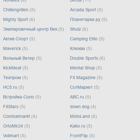
Novatex
(6)
Birota
(11)
Chillengrillen
(5)
Arcada Sport
(5)
Mighty Sport
(6)
Планетарки.ру
(5)
Экипировочный центр Век
(5)
Shulz
(6)
Актив Спорт
(5)
Camping Elite
(5)
Maverick
(5)
Клюква
(5)
Вольный Ветер
(5)
Double Sports
(6)
KickMeat
(5)
Mental Shop
(5)
Техпром
(5)
Fit Magazine
(5)
HC5.ru
(5)
СотМаркет
(5)
Встройка-Соло
(5)
ABC.ru
(5)
FitStars
(5)
down dog
(4)
Combatmarkt
(4)
MotoLand
(6)
OrtoMir24
(5)
Kako.ru
(5)
Vollmart
(5)
FrontFlip
(5)