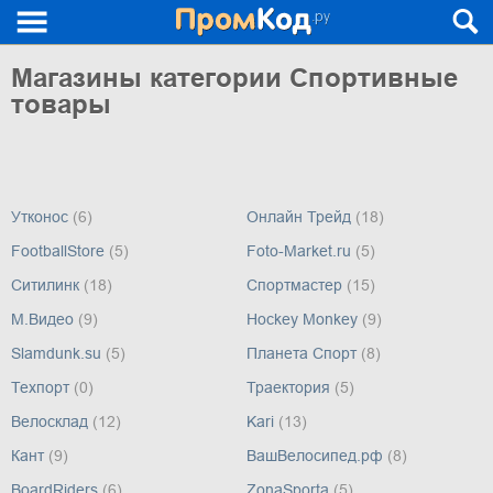
Магазины категории Спортивные
товары
Утконос
(6)
Онлайн Трейд
(18)
FootballStore
(5)
Foto-Market.ru
(5)
Ситилинк
(18)
Спортмастер
(15)
М.Видео
(9)
Hockey Monkey
(9)
Slamdunk.su
(5)
Планета Спорт
(8)
Техпорт
(0)
Траектория
(5)
Велосклад
(12)
Kari
(13)
Кант
(9)
ВашВелосипед.рф
(8)
BoardRiders
(6)
ZonaSporta
(5)