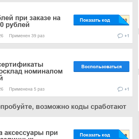
лей при заказе на
Показать код
00 рублей
026
Применен 39 раз
+1
сертификаты
Воспользоваться
лосклад номиналом
й
026
Применена 5 раз
+1
опробуйте, возможно коды сработают
а аксессуары при
Показать код