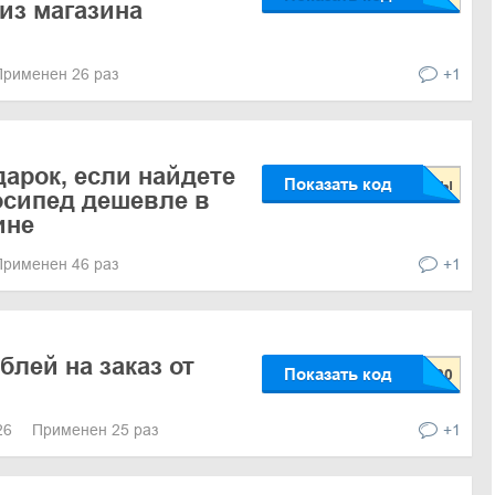
 из магазина
Применен 26 раз
+1
дарок, если найдете
Показать код
осипед дешевле в
ине
Применен 46 раз
+1
блей на заказ от
Показать код
026
Применен 25 раз
+1