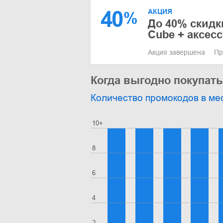
40
АКЦИЯ
%
До 40% скидк
Cube + аксес
Акция завершена
Пр
Когда выгодно покупать
Количество промокодов в ме
10+
8
6
4
2