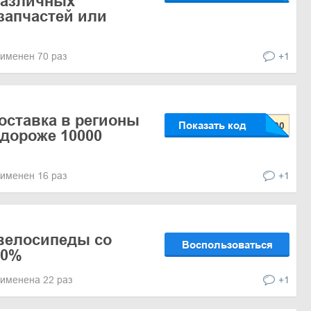
 различных
 запчастей или
именен 70 раз
+1
оставка в регионы
Показать код
дороже 10000
именен 16 раз
+1
велосипеды со
Воспользоваться
20%
именена 22 раз
+1