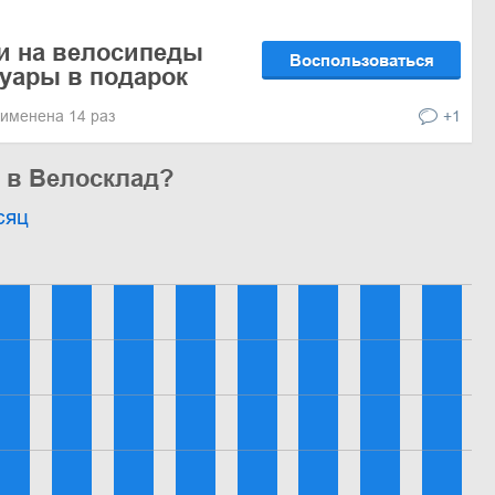
и на велосипеды
Воспользоваться
суары в подарок
именена 14 раз
+1
 в Велосклад?
сяц