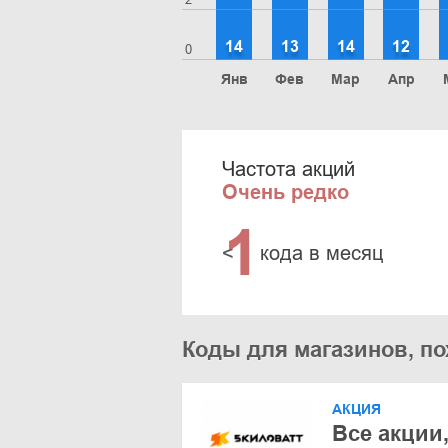
14
13
14
12
0
Янв
Фев
Мар
Апр
Частота акций
Очень редко
1
<
кода в месяц
Коды для магазинов, п
АКЦИЯ
Все акции,