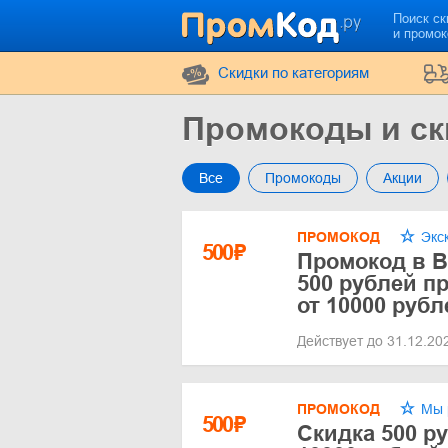
Поиск ск
и промо
Cкидки по категориям
Промокоды и ск
Все
Промокоды
Акции
ПРОМОКОД
Экс
500
₽
Промокод в В
500 рублей пр
от 10000 рубл
Действует до 31.12.2
ПРОМОКОД
Мы 
500
₽
Скидка 500 ру