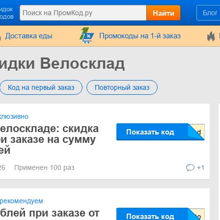
идок
Найти
Блог
кодов
Доставка еды
Промокоды на 1-й заказ
идки Велосклад
Код на первый заказ
Повторный заказ
клюзивно
елоскладе: скидка
Показать код
и заказе на сумму
ей
026
Применен 100 раз
+1
рекомендуем
блей при заказе от
Показать код