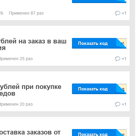
026
Применен 87 раз
+1
блей на заказ в ваш
Показать код
ия
Применен 25 раз
+1
рублей при покупке
Показать код
педов
Применен 20 раз
+1
оставка заказов от
Показать код