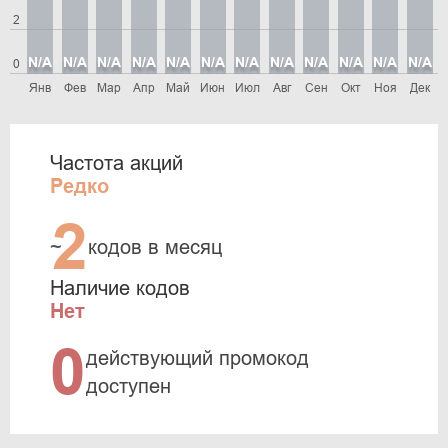
2
N/A
N/A
N/A
N/A
N/A
N/A
N/A
N/A
N/A
N/A
N/A
N/A
0
Янв
Фев
Мар
Апр
Май
Июн
Июл
Авг
Сен
Окт
Ноя
Дек
Частота акций
Редко
2
~
кодов в месяц
Наличие кодов
Нет
0
действующий промокод
доступен