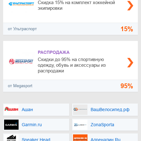
Скидка 15% на комплект хоккейной
экипировки
15%
от Ультраспорт
РАСПРОДАЖА
Скидки до 95% на спортивную
одежду, обувь и аксессуары из
распродажи
95%
от Megasport
Ашан
ВашВелосипед.рф
Garmin.ru
ZonaSporta
Sneaker Head
Адреналин.Ru