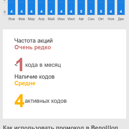
4
4
4
4
4
4
4
5
5
5
4
4
0
Янв
Фев
Мар
Апр
Май
Июн
Июл
Авг
Сен
Окт
Ноя
Дек
Частота акций
Очень редко
1
<
кода в месяц
Наличие кодов
Средне
4
активных кодов
Как использовать промокод в ВелоШоп