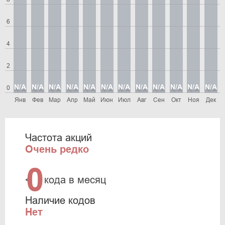
6
4
2
N/A
N/A
N/A
N/A
N/A
N/A
N/A
N/A
N/A
N/A
N/A
N/A
0
Янв
Фев
Мар
Апр
Май
Июн
Июл
Авг
Сен
Окт
Ноя
Дек
Частота акций
Очень редко
0
<
кода в месяц
Наличие кодов
Нет