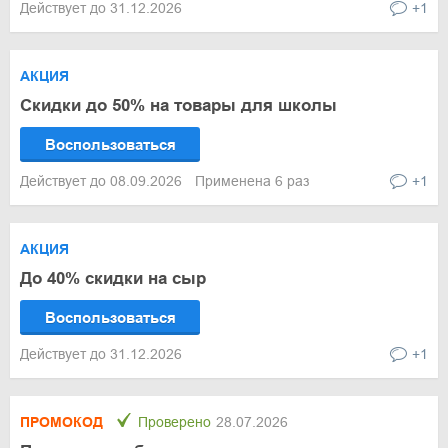
Действует до 31.12.2026
+1
АКЦИЯ
Скидки до 50% на товары для школы
Воспользоваться
Действует до 08.09.2026
Применена 6 раз
+1
АКЦИЯ
До 40% скидки на сыр
Воспользоваться
Действует до 31.12.2026
+1
ПРОМОКОД
Проверено
28.07.2026