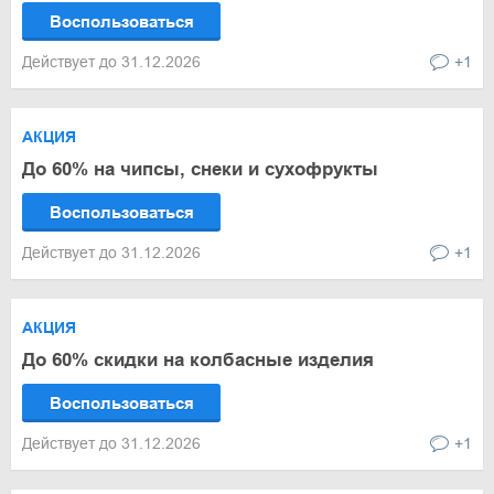
Воспользоваться
Действует до 31.12.2026
+1
АКЦИЯ
До 60% на чипсы, снеки и сухофрукты
Воспользоваться
Действует до 31.12.2026
+1
АКЦИЯ
До 60% скидки на колбасные изделия
Воспользоваться
Действует до 31.12.2026
+1