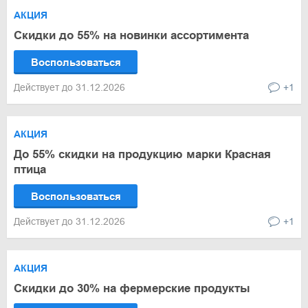
АКЦИЯ
Скидки до 55% на новинки ассортимента
Воспользоваться
Действует до 31.12.2026
+1
АКЦИЯ
До 55% скидки на продукцию марки Красная
птица
Воспользоваться
Действует до 31.12.2026
+1
АКЦИЯ
Скидки до 30% на фермерские продукты