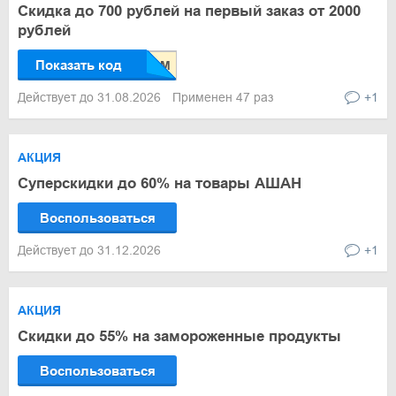
Скидка до 700 рублей на первый заказ от 2000
рублей
Показать код
Действует до 31.08.2026
Применен 47 раз
+1
АКЦИЯ
Суперскидки до 60% на товары АШАН
Воспользоваться
Действует до 31.12.2026
+1
АКЦИЯ
Скидки до 55% на замороженные продукты
Воспользоваться