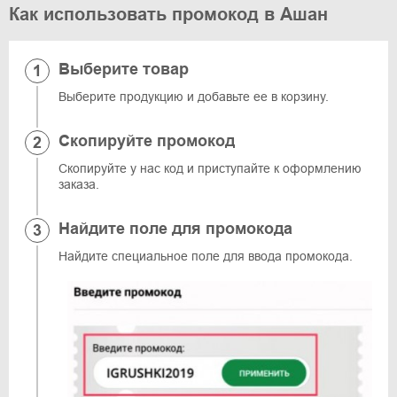
Как использовать промокод в Ашан
Выберите товар
Выберите продукцию и добавьте ее в корзину.
Скопируйте промокод
Скопируйте у нас код и приступайте к оформлению
заказа.
Найдите поле для промокода
Найдите специальное поле для ввода промокода.