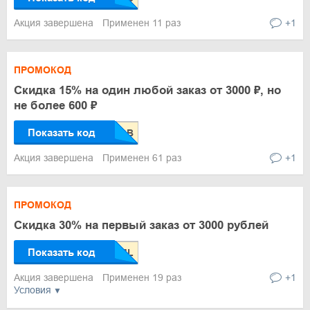
Акция завершена
Применен 11 раз
+1
ПРОМОКОД
Скидка 15% на один любой заказ от 3000 ₽, но
не более 600 ₽
Показать код
Акция завершена
Применен 61 раз
+1
ПРОМОКОД
Скидка 30% на первый заказ от 3000 рублей
Показать код
Акция завершена
Применен 19 раз
+1
Условия