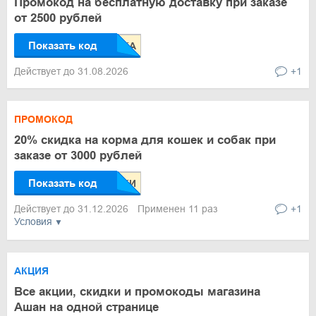
Промокод на бесплатную доставку при заказе
от 2500 рублей
Показать код
Действует до 31.08.2026
+1
ПРОМОКОД
20% скидка на корма для кошек и собак при
заказе от 3000 рублей
Показать код
Действует до 31.12.2026
Применен 11 раз
+1
Условия
АКЦИЯ
Все акции, скидки и промокоды магазина
Ашан на одной странице