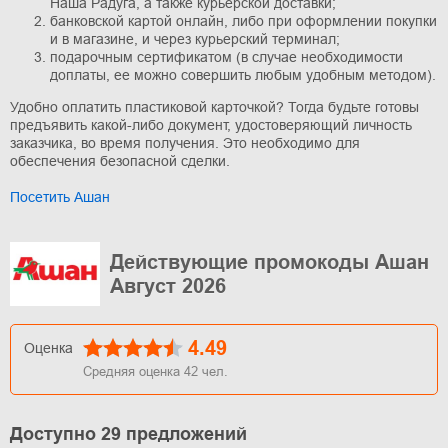
Наша Радуга, а также курьерской доставки;
банковской картой онлайн, либо при оформлении покупки
и в магазине, и через курьерский терминал;
подарочным сертификатом (в случае необходимости
доплаты, ее можно совершить любым удобным методом).
Удобно оплатить пластиковой карточкой? Тогда будьте готовы
предъявить какой-либо документ, удостоверяющий личность
заказчика, во время получения. Это необходимо для
обеспечения безопасной сделки.
Посетить Ашан
Действующие промокоды Ашан
Август 2026
4.49
Оценка
Средняя оценка
42
чел.
Доступно 29 предложений