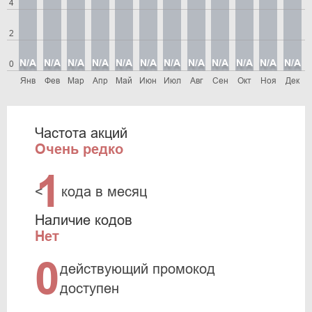
4
2
N/A
N/A
N/A
N/A
N/A
N/A
N/A
N/A
N/A
N/A
N/A
N/A
0
Янв
Фев
Мар
Апр
Май
Июн
Июл
Авг
Сен
Окт
Ноя
Дек
Частота акций
Очень редко
1
<
кода в месяц
Наличие кодов
Нет
0
действующий промокод
доступен