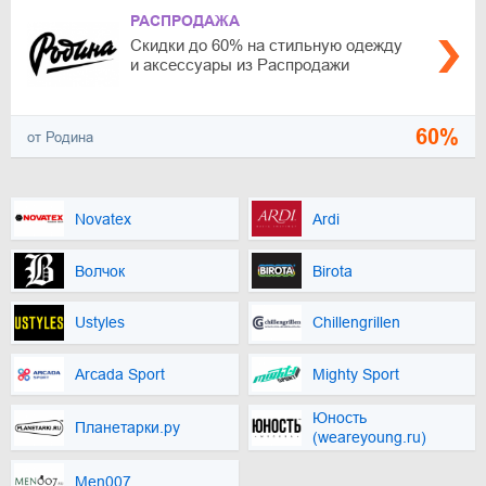
РАСПРОДАЖА
Скидки до 60% на стильную одежду
и аксессуары из Распродажи
60%
от Родина
Novatex
Ardi
Волчок
Birota
Ustyles
Chillengrillen
Arcada Sport
Mighty Sport
Юность
Планетарки.ру
(weareyoung.ru)
Men007