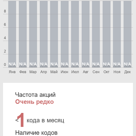
8
6
4
2
N/A
N/A
N/A
N/A
N/A
N/A
N/A
N/A
N/A
N/A
N/A
N/A
0
Янв
Фев
Мар
Апр
Май
Июн
Июл
Авг
Сен
Окт
Ноя
Дек
Частота акций
Очень редко
1
<
кода в месяц
Наличие кодов