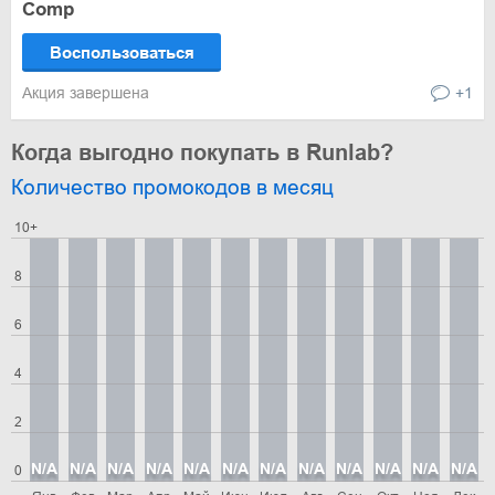
Comp
Воспользоваться
Акция завершена
+1
Когда выгодно покупать в Runlab?
Количество промокодов в месяц
10+
8
6
4
2
N/A
N/A
N/A
N/A
N/A
N/A
N/A
N/A
N/A
N/A
N/A
N/A
0