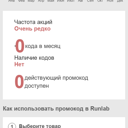
Янв
Фев
Мар
Апр
Май
Июн
Июл
Авг
Сен
Окт
Ноя
Дек
Частота акций
Очень редко
0
<
кода в месяц
Наличие кодов
Нет
0
действующий промокод
доступен
Как использовать промокод в Runlab
Выберите товар