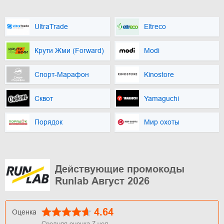
UltraTrade
Eltreco
Крути Жми (Forward)
Modi
Спорт-Марафон
Kinostore
Сквот
Yamaguchi
Порядок
Мир охоты
Действующие промокоды
Runlab Август 2026
4.64
Оценка
Средняя оценка
7
чел.