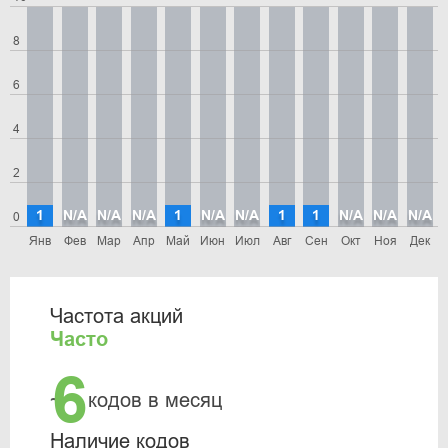
8
6
4
2
1
N/A
N/A
N/A
1
N/A
N/A
1
1
N/A
N/A
N/A
0
Янв
Фев
Мар
Апр
Май
Июн
Июл
Авг
Сен
Окт
Ноя
Дек
Частота акций
Часто
6
~
кодов в месяц
Наличие кодов