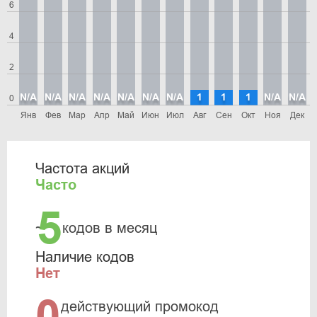
6
4
2
N/A
N/A
N/A
N/A
N/A
N/A
N/A
1
1
1
N/A
N/A
0
Янв
Фев
Мар
Апр
Май
Июн
Июл
Авг
Сен
Окт
Ноя
Дек
Частота акций
Часто
5
~
кодов в месяц
Наличие кодов
Нет
0
действующий промокод