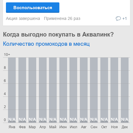
Воспользоваться
Акция завершена
Применена 26 раз
+1
Когда выгодно покупать в Аквалинк?
Количество промокодов в месяц
10+
8
6
4
2
N/A
N/A
N/A
N/A
N/A
N/A
N/A
N/A
N/A
N/A
N/A
N/A
0
Янв
Фев
Мар
Апр
Май
Июн
Июл
Авг
Сен
Окт
Ноя
Дек