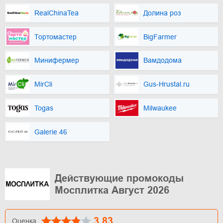
RealChinaTea
Долина роз
Тортомастер
BigFarmer
Минифермер
Вамдодома
MirCli
Gus-Hrustal.ru
Togas
Milwaukee
Galerie 46
Действующие промокоды
Мосплитка Август 2026
3.83
Оценка