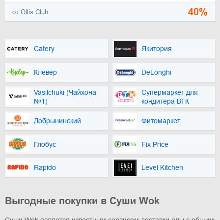
40%
от Ollis Club
Catery
Якитория
Клевер
DeLonghi
Vasilchuki (Чайхона
Супермаркет для
№1)
кондитера ВТК
Добрынинский
Фитомаркет
Глобус
Fix Price
Rapido
Level Kitchen
Выгодные покупки в Суши Wok
Суши Wok является известным сервисом доставки еды с общим