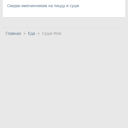
Скидки именинникам на пиццу и суши
Главная
Еда
Суши Wok