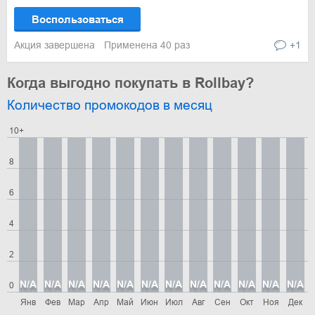
Воспользоваться
Акция завершена
Применена 40 раз
+1
Когда выгодно покупать в Rollbay?
Количество промокодов в месяц
10+
8
6
4
2
N/A
N/A
N/A
N/A
N/A
N/A
N/A
N/A
N/A
N/A
N/A
N/A
0
Янв
Фев
Мар
Апр
Май
Июн
Июл
Авг
Сен
Окт
Ноя
Дек