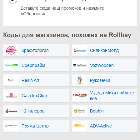
Вставьте сюда наш промокод и нажмите
«Обновить».
Коды для магазинов, похожих на Rollbay
Крафтология
СиликонМолд
Сберпрайм
VozWooden
Resin Art
Руковечка
У деда Мити найдете
GalaTexClub
все
12 талеров
Bobbin
Пряжа Центр
ADV-Active