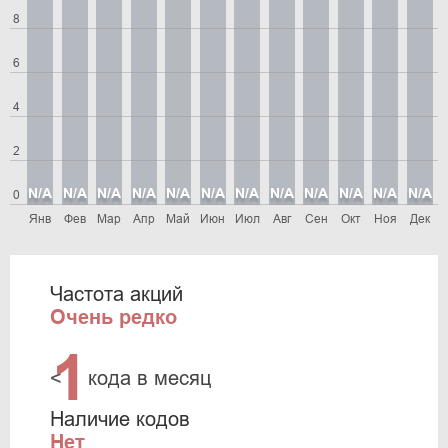
8
6
4
2
N/A
N/A
N/A
N/A
N/A
N/A
N/A
N/A
N/A
N/A
N/A
N/A
0
Янв
Фев
Мар
Апр
Май
Июн
Июл
Авг
Сен
Окт
Ноя
Дек
Частота акций
Очень редко
1
<
кода в месяц
Наличие кодов
Нет