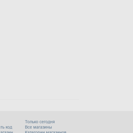
Только сегодня
ть код
Все магазины
магазин
Категории магазинов