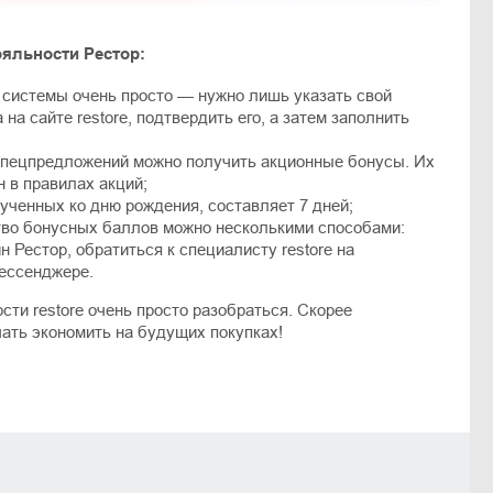
яльности Рестор:
 системы очень просто — нужно лишь указать свой
на сайте restore, подтвердить его, а затем заполнить
спецпредложений можно получить акционные бонусы. Их
 в правилах акций;
ученных ко дню рождения, составляет 7 дней;
тво бонусных баллов можно несколькими способами:
 Рестор, обратиться к специалисту restore на
ессенджере.
сти restore очень просто разобраться. Скорее
чать экономить на будущих покупках!