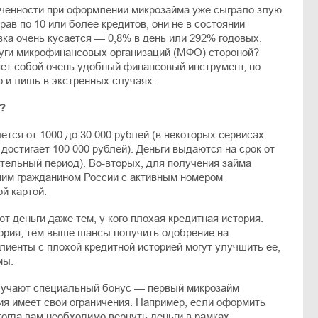
роченности при оформлении микрозайма уже сыграло злую
ав по 10 или более кредитов, они не в состоянии
авка очень кусается — 0,8% в день или 292% годовых.
уги микрофинансовых организаций (МФО) стороной?
яет собой очень удобный финансовый инструмент, но
 и лишь в экстренных случаях.
?
ется от 1000 до 30 000 рублей (в некоторых сервисах
остигает 100 000 рублей). Деньги выдаются на срок от
ительный период). Во-вторых, для получения займа
им гражданином России с активным номером
й картой.
 деньги даже тем, у кого плохая кредитная история.
ория, тем выше шансы получить одобрение на
клиенты с плохой кредитной историей могут улучшить ее,
мы.
учают специальный бонус — первый микрозайм
ия имеет свои ограничения. Например, если оформить
 тогда вам необходимо вернуть деньги в рамках