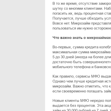
В то же время, отсутствие замо
шутку со многими клиентами. Набр
погасить их, ведь процентная ст
Получается, лучше обходить усл
Вовсе нет. Микрозайм представл
пользоваться им нужно осторожно
Что важно знать о микрозаймах
Во-первых, сумма кредита колебл
максимальная сумма микрозайма д
5 до 30 дней (иногда на более дл
достаточно быть совершеннолетн
мобильного телефона и банковско
Как правило, сервисы МФО выдают
Однако чем лучше кредитная ист
микрозайм. Важно отметить, что 
если своевременно погашать зай
Новые клиенты МФО нередко пол
выдается без процентов. Эта акц
займ на 30 000 рублей на 7 дней,