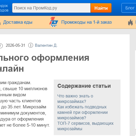
идок
Найти
Блог
кодов
Доставка еды
Промокоды на 1-й заказ
2026-05-31
Валентин Д.
льного оформления
нлайн
им гражданам.
Содержание статьи
, свыше 10 миллионов
анным видом
Что важно знать о
шую часть клиентов
микрозаймах?
до 35 лет. Микрозайм
Как избежать подводных
камней при оформлении
 минимум документов,
микрозаймов?
цедура от оформления
ТОП-7 сервисов, выдающих
ет не более 5-10 минут.
микрозаймы