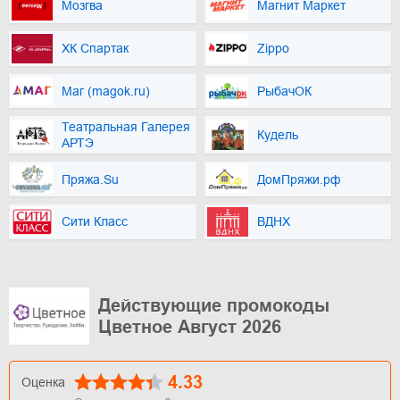
Мозгва
Магнит Маркет
ХК Спартак
Zippo
Маг (magok.ru)
РыбачОК
Театральная Галерея
Кудель
АРТЭ
Пряжа.Su
ДомПряжи.рф
Сити Класс
ВДНХ
Действующие промокоды
Цветное Август 2026
4.33
Оценка