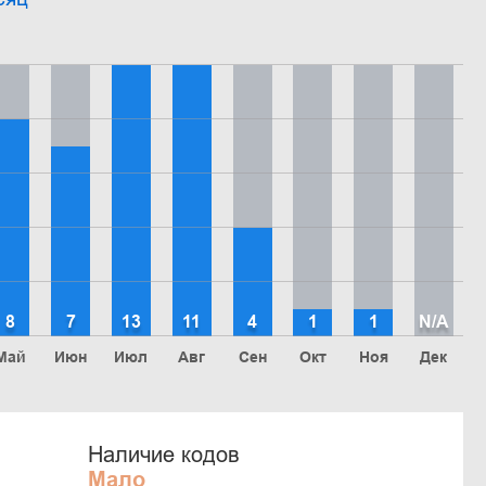
8
7
13
11
4
1
1
N/A
Май
Июн
Июл
Авг
Сен
Окт
Ноя
Дек
Наличие кодов
Мало