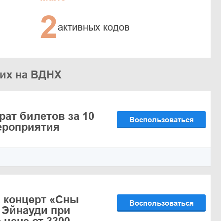
2
активных кодов
жих на ВДНХ
рат билетов за 10
Воспользоваться
ероприятия
 концерт «Сны
Воспользоваться
 Эйнауди при