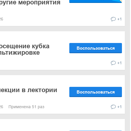
ругие мероприятия
026
+1
осещение кубка
Воспользоваться
льтижировке
+1
екции в лектории
Воспользоваться
026
Применена 51 раз
+1