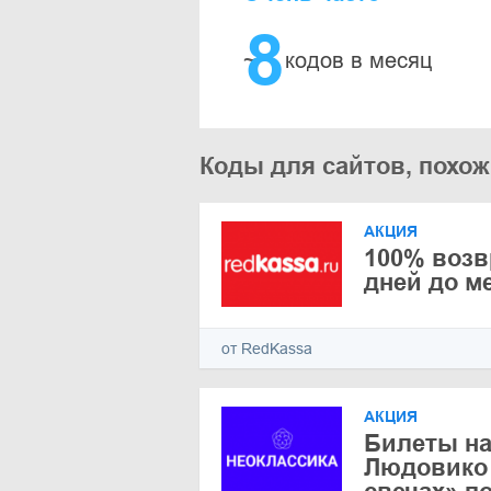
8
~
кодов в месяц
Коды для сайтов, похо
АКЦИЯ
100% возв
дней до м
от RedKassa
АКЦИЯ
Билеты на
Людовико