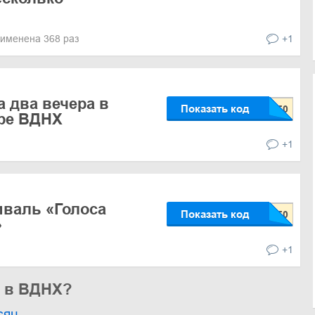
именена 368 раз
+1
а два вечера в
Показать код
тре ВДНХ
+1
иваль «Голоса
Показать код
»
+1
ь в ВДНХ?
сяц