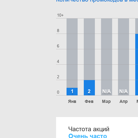
10+
8
6
4
2
1
2
N/A
N/A
0
Янв
Фев
Мар
Апр
Частота акций
Очень часто