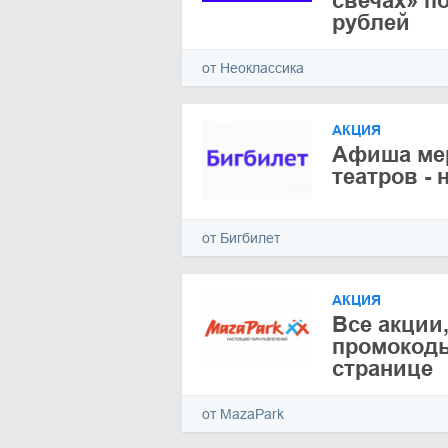
свечах» по
рублей
от Неоклассика
АКЦИЯ
Афиша ме
театров - 
от Бигбилет
АКЦИЯ
Все акции,
промокоды
странице
от MazaPark