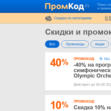
Поиск ск
и промо
Cкидки по категориям
Скидки и пром
Все
Промокоды
Акции
40
ПРОМОКОД
Мы 
%
-40% на прог
симфоническ
Olympic Orche
Действует до 09.08.2
10
ПРОМОКОД
%
Скидка 10% н