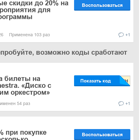
е скидки до 20% на
Воспользоваться
роприятия для
программы
026
Применена 103 раз
+1
опробуйте, возможно коды сработают
а билеты на
Показать код
estra. «Диско с
им оркестром»
именен 54 раз
+1
% при покупке
Воспользоваться
есколько