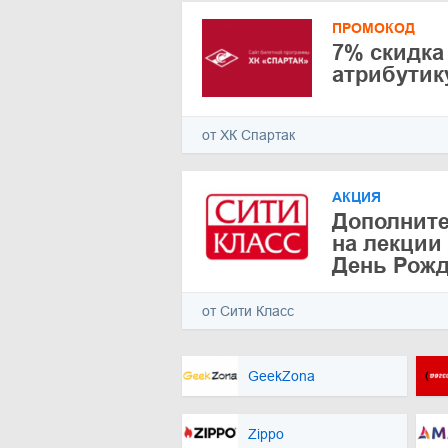
ПРОМОКОД
7% скидка
атрибутик
от ХК Спартак
АКЦИЯ
Дополните
на лекции
День Рож
от Сити Класс
GeekZona
Zippo