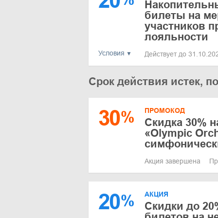
20
Накопительны
билеты на ме
участников 
лояльности
Условия
Действует до 31.10.2
Срок действия истек, п
30
ПРОМОКОД
%
Скидка 30% н
«Olympic Orch
симфоническ
Акция завершена
Пр
20
АКЦИЯ
%
Скидки до 20
билетов на н