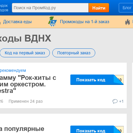
идок
Найти
Блог
кодов
Доставка еды
Промокоды на 1-й заказ
окоды ВДНХ
Код на первый заказ
Повторный заказ
рекомендуем
рамму "Рок-хиты с
Показать код
им оркестром.
stra"
026
Применен 24 раз
+1
а популярные
Показать код