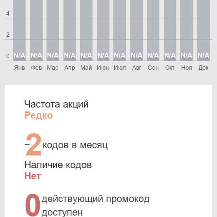
4
2
N/A
N/A
N/A
N/A
N/A
N/A
N/A
N/A
N/A
N/A
N/A
N/A
0
Янв
Фев
Мар
Апр
Май
Июн
Июл
Авг
Сен
Окт
Ноя
Дек
Частота акций
Редко
2
~
кодов в месяц
Наличие кодов
Нет
0
действующий промокод
доступен