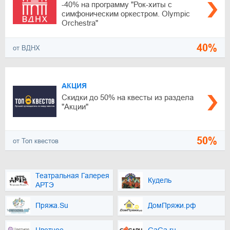
-40% на программу "Рок-хиты с
симфоническим оркестром. Olympic
Orchestra"
40%
от ВДНХ
АКЦИЯ
Скидки до 50% на квесты из раздела
"Акции"
50%
от Топ квестов
Театральная Галерея
Кудель
АРТЭ
Пряжа.Su
ДомПряжи.рф