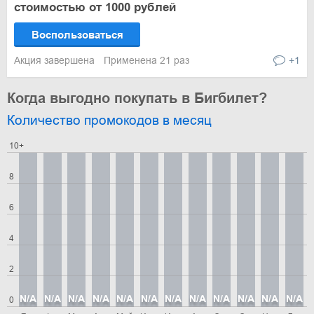
стоимостью от 1000 рублей
Воспользоваться
Акция завершена
Применена 21 раз
+1
Когда выгодно покупать в Бигбилет?
Количество промокодов в месяц
10+
8
6
4
2
N/A
N/A
N/A
N/A
N/A
N/A
N/A
N/A
N/A
N/A
N/A
N/A
0