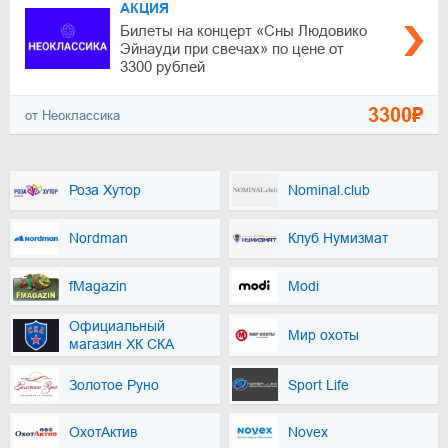
АКЦИЯ
Билеты на концерт «Сны Людовико
Эйнауди при свечах» по цене от
3300 рублей
3300₽
от Неоклассика
Роза Хутор
Nominal.club
Nordman
Клуб Нумизмат
fMagazin
Modi
Официальный
Мир охоты
магазин ХК СКА
Золотое Руно
Sport Life
ОхотАктив
Novex