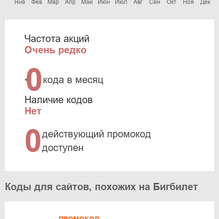
Янв
Фев
Мар
Апр
Май
Июн
Июл
Авг
Сен
Окт
Ноя
Дек
Частота акций
Очень редко
0
<
кода в месяц
Наличие кодов
Нет
0
действующий промокод
доступен
Коды для сайтов, похожих на Бигбилет