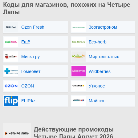
Коды для магазинов, похожих на Четыре
Лапы
Ozon Fresh
Зоогастроном
Ещё
Eco-herb
Миска.ру
Мир хвостатых
Гомеовет
Wildberries
OZON
Утконос
FLIP.kz
Майшоп
Действующие промокоды
Четыре Лапы Август 2026