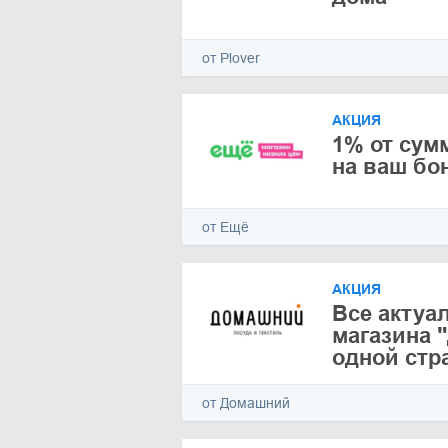
от Plover
АКЦИЯ
1% от сум
на ваш бо
от Ещё
АКЦИЯ
Все актуа
магазина 
одной стр
от Домашний