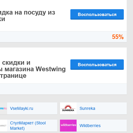
идка на посуду из
Воспользоваться
жи
55%
 скидки и
Воспользоваться
 магазина Westwing
странице
VseMayki.ru
Sunreka
СтулМаркет (Stool
Wildberries
Market)