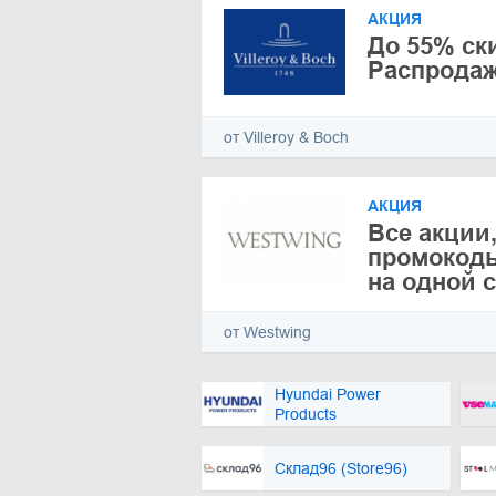
АКЦИЯ
До 55% ск
Распрода
от Villeroy & Boch
АКЦИЯ
Все акции,
промокоды
на одной 
от Westwing
Hyundai Power
Products
Склад96 (Store96)