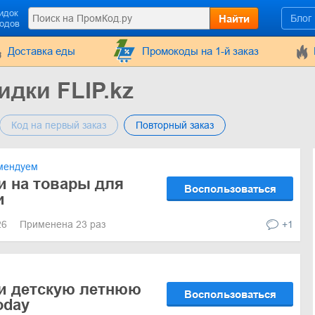
идок
Найти
Блог
кодов
Доставка еды
Промокоды на 1-й заказ
дки FLIP.kz
Код на первый заказ
Повторный заказ
мендуем
и на товары для
Воспользоваться
и
26
Применена 23 раз
+1
и детскую летнюю
Воспользоваться
oday