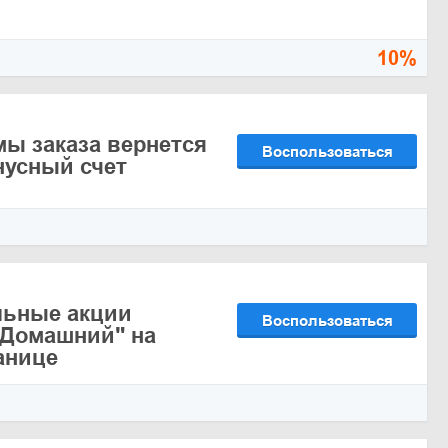
10%
мы заказа вернется
Воспользоваться
нусный счет
льные акции
Воспользоваться
"Домашний" на
анице