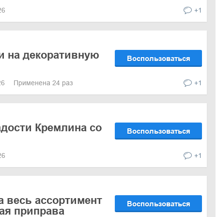
026
+1
и на декоративную
Воспользоваться
26
Применена 24 раз
+1
дости Кремлина со
Воспользоваться
026
+1
а весь ассортимент
Воспользоваться
ая приправа