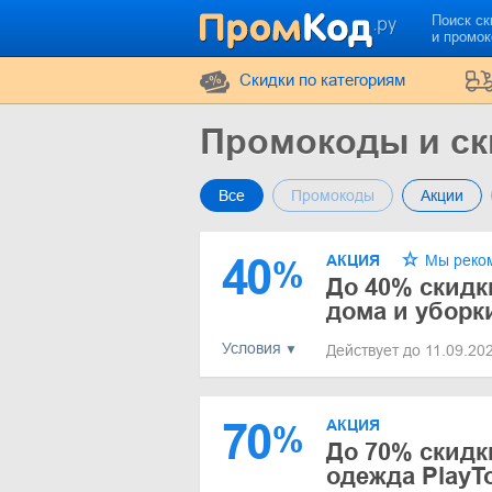
Поиск ск
и промо
Cкидки по категориям
Промокоды и ски
Все
Промокоды
Акции
40
АКЦИЯ
Мы реко
%
До 40% скидк
дома и уборк
Условия
Действует до 11.09.20
70
АКЦИЯ
%
До 70% скидк
одежда PlayT