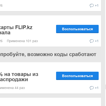
026
+1
арты FLIP.kz
Воспользоваться
нала
026
Применена 101 раз
+1
опробуйте, возможно коды сработают
% на товары из
Воспользоваться
распродажи
именена 44 раз
+1