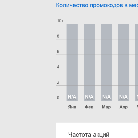
Количество промокодов в ме
10+
8
6
4
2
N/A
N/A
N/A
N/A
0
Янв
Фев
Мар
Апр
Частота акций