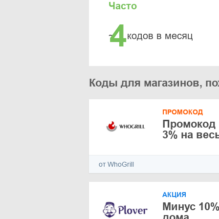
Часто
4
~
кодов в месяц
Коды для магазинов, пох
ПРОМОКОД
Промокод в
3% на вес
от WhoGrill
АКЦИЯ
Минус 10%
дома