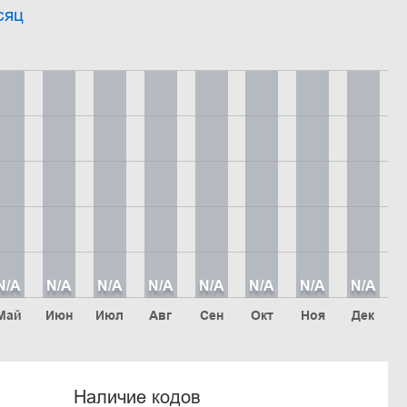
сяц
N/A
N/A
N/A
N/A
N/A
N/A
N/A
N/A
Май
Июн
Июл
Авг
Сен
Окт
Ноя
Дек
Наличие кодов