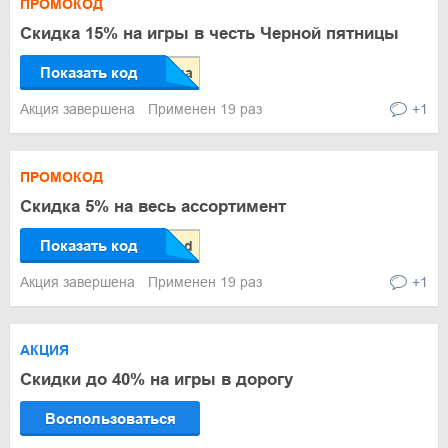
ПРОМОКОД
Скидка 15% на игры в честь Черной пятницы
Показать код
Акция завершена
Применен 19 раз
+1
ПРОМОКОД
Скидка 5% на весь ассортимент
Показать код
Акция завершена
Применен 19 раз
+1
АКЦИЯ
Скидки до 40% на игры в дорогу
Воспользоваться