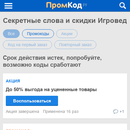
Секретные слова и скидки Игровед
Все
Промокоды
Акции
Код на первый заказ
Повторный заказ
Срок действия истек, попробуйте,
возможно коды сработают
АКЦИЯ
До 50% выгода на уцененные товары
Воспользоваться
Акция завершена
Применена 16 раз
+1