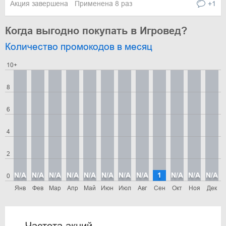
Акция завершена
Применена 8 раз
+1
Когда выгодно покупать в Игровед?
Количество промокодов в месяц
10+
8
6
4
2
N/A
N/A
N/A
N/A
N/A
N/A
N/A
N/A
1
N/A
N/A
N/A
0
Янв
Фев
Мар
Апр
Май
Июн
Июл
Авг
Сен
Окт
Ноя
Дек