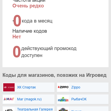
Частота акций
Очень редко
0
<
кода в месяц
Наличие кодов
Нет
0
действующий промокод
доступен
Коды для магазинов, похожих на Игровед
ХК Спартак
Zippo
Маг (magok.ru)
РыбачОК
Театральная Галерея