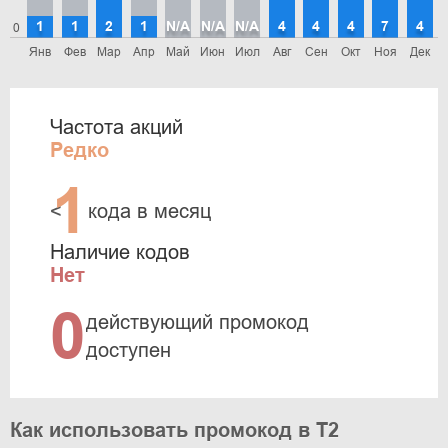
1
1
2
1
N/A
N/A
N/A
4
4
4
7
4
0
Янв
Фев
Мар
Апр
Май
Июн
Июл
Авг
Сен
Окт
Ноя
Дек
Частота акций
Редко
1
<
кода в месяц
Наличие кодов
Нет
0
действующий промокод
доступен
Как использовать промокод в T2