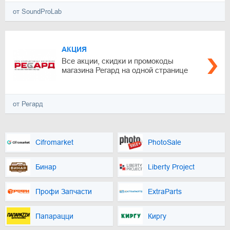
от SoundProLab
АКЦИЯ
Все акции, скидки и промокоды
магазина Регард на одной странице
от Регард
Cifromarket
PhotoSale
Бинар
Liberty Project
Профи Запчасти
ExtraParts
Папарацци
Киргу