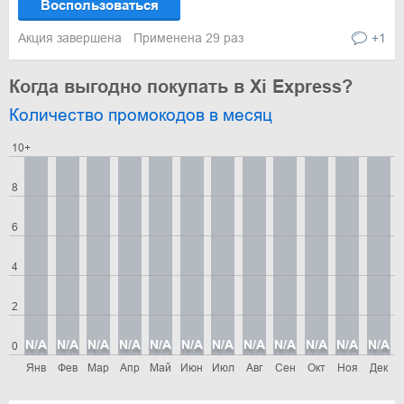
Воспользоваться
Акция завершена
Применена 29 раз
+1
Когда выгодно покупать в Xi Express?
Количество промокодов в месяц
10+
8
6
4
2
N/A
N/A
N/A
N/A
N/A
N/A
N/A
N/A
N/A
N/A
N/A
N/A
0
Янв
Фев
Мар
Апр
Май
Июн
Июл
Авг
Сен
Окт
Ноя
Дек