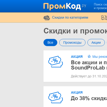
Поиск ск
и промо
Cкидки по категориям
Скидки и промо
Все
Промокоды
Акции
АКЦИЯ
Мы реко
Все акции и 
SoundProLab 
Действует до 31.10.2
АКЦИЯ
До 38% скидк