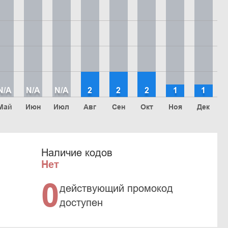
N/A
N/A
N/A
2
2
2
1
1
Май
Июн
Июл
Авг
Сен
Окт
Ноя
Дек
Наличие кодов
Нет
0
действующий промокод
доступен