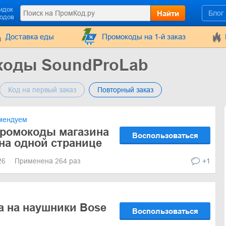
идок
Найти
Блог
кодов
Доставка еды
Промокоды на 1-й заказ
коды SoundProLab
Код на первый заказ
Повторный заказ
мендуем
промокоды магазина
Воспользоваться
на одной странице
026
Применена 264 раз
+1
а на наушники Bose
Воспользоваться