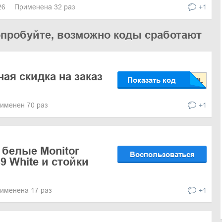
026
Применена 32 раз
+1
опробуйте, возможно коды сработают
ая скидка на заказ
Показать код
именен 70 раз
+1
 белые Monitor
Воспользоваться
89 White и стойки
именена 17 раз
+1