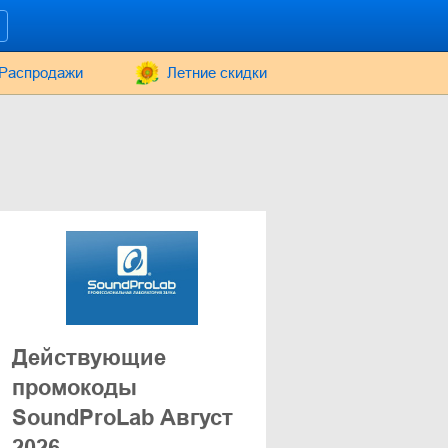
Распродажи
Летние скидки
Действующие
промокоды
SoundProLab Август
2026