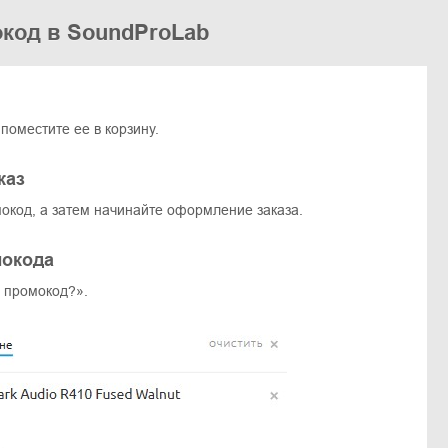
окод в SoundProLab
оместите ее в корзину.
каз
окод, а затем начинайте оформление заказа.
мокода
ь промокод?».