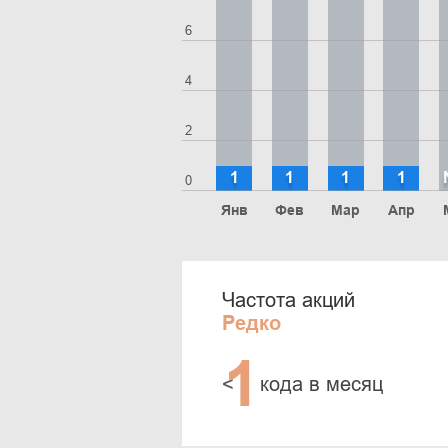
6
4
2
1
1
1
1
0
Янв
Фев
Мар
Апр
Частота акций
Редко
1
<
кода в месяц