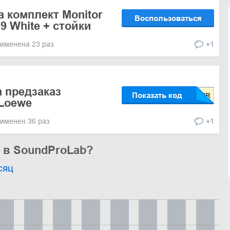
а комплект Monitor
Воспользоваться
89 White + стойки
именена 23 раз
+1
а предзаказ
Показать код
Loewe
именен 36 раз
+1
 в SoundProLab?
сяц