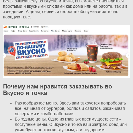
Ведь, заказав еду во Вкусно и точка, вы сможете насладиться
простыми и вкусными блюдами как дома или на работе, так и в
заведении. А цены, сервис и скорость обслуживания точно
порадуют вас.
Почему нам нравится заказывать во
Вкусно и точка
Разнообразное меню. Здесь вам захочется попробовать
все: начиная от бургеров, роллов и салатов, заканчивая
десертами и комбо-наборами.
Выгодные цены. Одно из главных преимуществ сети -
доступные цены. С Вкусно и точка ваш завтрак, обед или
ужин будет не только вкусным, а и недорогим.