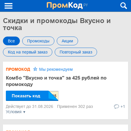
Скидки и промокоды Вкусно и
точка
Все
Промокоды
Акции
Код на первый заказ
Повторный заказ
ПРОМОКОД
Мы рекомендуем
Комбо "Вкусно и точка" за 425 рублей по
промокоду
Показать код
Действует до 31.08.2026
Применен 302 раз
+1
Условия