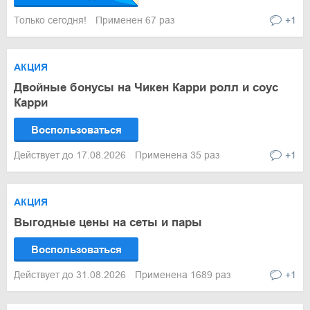
Только сегодня!
Применен 67 раз
+1
АКЦИЯ
Двойные бонусы на Чикен Карри ролл и соус
Карри
Воспользоваться
Действует до 17.08.2026
Применена 35 раз
+1
АКЦИЯ
Выгодные цены на сеты и пары
Воспользоваться
Действует до 31.08.2026
Применена 1689 раз
+1