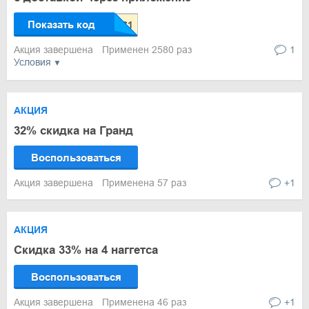
Показать код
Акция завершена
Применен 2580 раз
1
Условия
АКЦИЯ
32% скидка на Гранд
Воспользоваться
Акция завершена
Применена 57 раз
+1
АКЦИЯ
Скидка 33% на 4 наггетса
Воспользоваться
Акция завершена
Применена 46 раз
+1