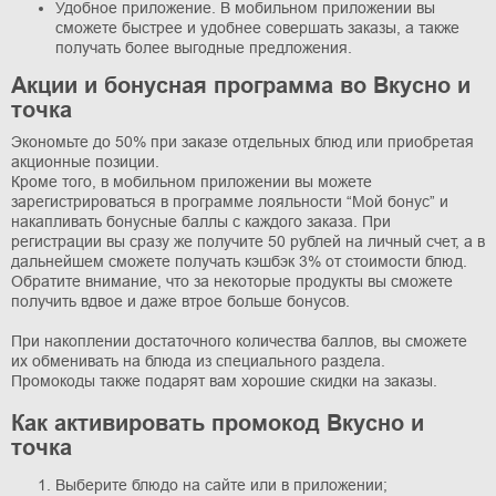
Удобное приложение. В мобильном приложении вы
сможете быстрее и удобнее совершать заказы, а также
получать более выгодные предложения.
Акции и бонусная программа во Вкусно и
точка
Экономьте до 50% при заказе отдельных блюд или приобретая
акционные позиции.
Кроме того, в мобильном приложении вы можете
зарегистрироваться в программе лояльности “Мой бонус” и
накапливать бонусные баллы с каждого заказа. При
регистрации вы сразу же получите 50 рублей на личный счет, а в
дальнейшем сможете получать кэшбэк 3% от стоимости блюд.
Обратите внимание, что за некоторые продукты вы сможете
получить вдвое и даже втрое больше бонусов.
При накоплении достаточного количества баллов, вы сможете
их обменивать на блюда из специального раздела.
Промокоды также подарят вам хорошие скидки на заказы.
Как активировать промокод Вкусно и
точка
Выберите блюдо на сайте или в приложении;