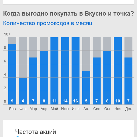
Когда выгодно покупать в Вкусно и точка?
Количество промокодов в месяц
10+
8
6
4
2
9
4
7
8
11
14
16
5
7
8
10
7
0
Янв
Фев
Мар
Апр
Май
Июн
Июл
Авг
Сен
Окт
Ноя
Дек
Частота акций