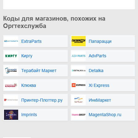
Коды для магазинов, похожих на
Оргтехслужба
ExtraParts
Папарацци
Киргу
AdvParts
Терабайт Маркет
Detalka
Клюква
Xi Express
Принтер-Плоттер.ру
ИнкМаркет
Imprints
MagentaShop.ru