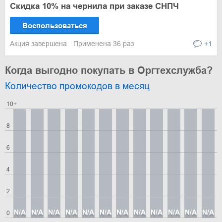
Скидка 10% на чернила при заказе СНПЧ
Воспользоваться
Акция завершена
Применена 36 раз
+1
Когда выгодно покупать в Оргтехслужба?
Количество промокодов в месяц
10+
8
6
4
2
N/A
N/A
N/A
N/A
N/A
N/A
N/A
N/A
N/A
N/A
N/A
N/A
0