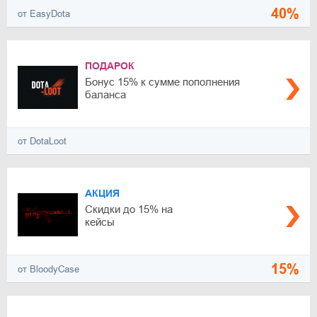
40%
от EasyDota
ПОДАРОК
Бонус 15% к сумме пополнения
баланса
от DotaLoot
АКЦИЯ
Скидки до 15% на
кейсы
15%
от BloodyCase