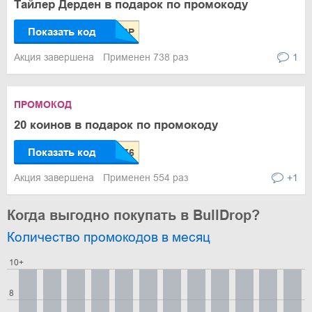
Тайлер Дерден в подарок по промокоду
Показать код
Акция завершена
Применен 738 раз
1
ПРОМОКОД
20 коинов в подарок по промокоду
Показать код
Акция завершена
Применен 554 раз
+1
Когда выгодно покупать в BullDrop?
Количество промокодов в месяц
10+
8