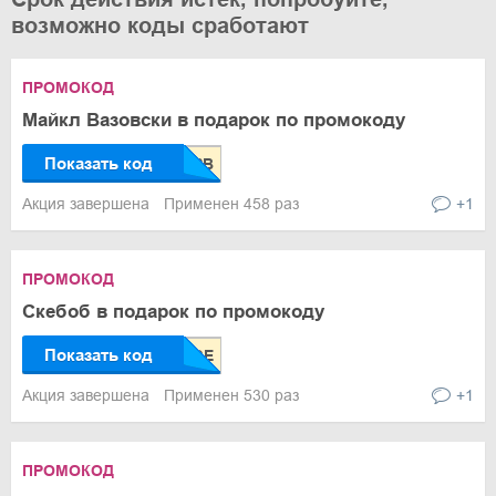
возможно коды сработают
ПРОМОКОД
Майкл Вазовски в подарок по промокоду
Показать код
Акция завершена
Применен 458 раз
+1
ПРОМОКОД
Скебоб в подарок по промокоду
Показать код
Акция завершена
Применен 530 раз
+1
ПРОМОКОД