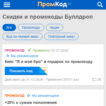
Скидки и промокоды Буллдроп
Все
Промокоды
Акции
Код на первый заказ
Повторный заказ
ПРОМОКОД
Проверено
02.07.2026
Мы рекомендуем
Кейс "Я и мой бро" в подарок по промокоду
Показать код
Действует до 31.12.2026
Применен 29101 раз
26
ПРОМОКОД
Мы рекомендуем
+20% к сумме пополнения