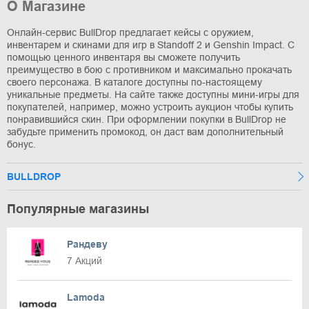
О Магазине
Онлайн-сервис BullDrop предлагает кейсы с оружием,
инвентарем и скинами для игр в Standoff 2 и Genshin Impact. С
помощью ценного инвентаря вы сможете получить
преимущество в бою с противником и максимально прокачать
своего персонажа. В каталоге доступны по-настоящему
уникальные предметы. На сайте также доступны мини-игры для
покупателей, например, можно устроить аукцион чтобы купить
понравившийся скин. При оформлении покупки в BullDrop не
забудьте применить промокод, он даст вам дополнительный
бонус.
BULLDROP
Популярные магазины
Рандеву
7 Акций
Lamoda