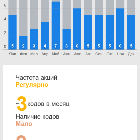
6
4
2
5
2
3
4
7
3
6
5
5
5
6
5
0
Янв
Фев
Мар
Апр
Май
Июн
Июл
Авг
Сен
Окт
Ноя
Дек
Частота акций
Регулярно
3
~
кодов в месяц
Наличие кодов
Мало