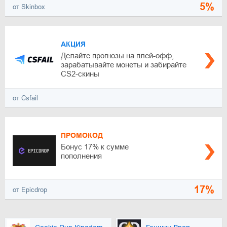
5%
от Skinbox
АКЦИЯ
Делайте прогнозы на плей-офф,
зарабатывайте монеты и забирайте
CS2-скины
от Csfail
ПРОМОКОД
Бонус 17% к сумме
пополнения
17%
от Epicdrop