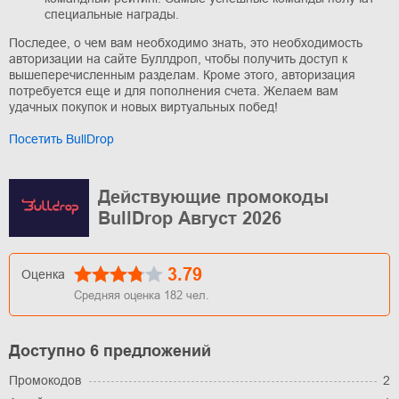
специальные награды.
Последее, о чем вам необходимо знать, это необходимость
авторизации на сайте Буллдроп, чтобы получить доступ к
вышеперечисленным разделам. Кроме этого, авторизация
потребуется еще и для пополнения счета. Желаем вам
удачных покупок и новых виртуальных побед!
Посетить BullDrop
Действующие промокоды
BullDrop Август 2026
3.79
Оценка
Средняя оценка
182
чел.
Доступно 6 предложений
Промокодов
2