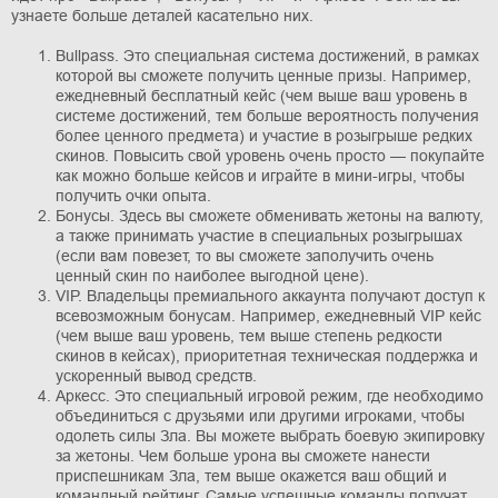
узнаете больше деталей касательно них.
Bullpass. Это специальная система достижений, в рамках
которой вы сможете получить ценные призы. Например,
ежедневный бесплатный кейс (чем выше ваш уровень в
системе достижений, тем больше вероятность получения
более ценного предмета) и участие в розыгрыше редких
скинов. Повысить свой уровень очень просто — покупайте
как можно больше кейсов и играйте в мини-игры, чтобы
получить очки опыта.
Бонусы. Здесь вы сможете обменивать жетоны на валюту,
а также принимать участие в специальных розыгрышах
(если вам повезет, то вы сможете заполучить очень
ценный скин по наиболее выгодной цене).
VIP. Владельцы премиального аккаунта получают доступ к
всевозможным бонусам. Например, ежедневный VIP кейс
(чем выше ваш уровень, тем выше степень редкости
скинов в кейсах), приоритетная техническая поддержка и
ускоренный вывод средств.
Аркесс. Это специальный игровой режим, где необходимо
объединиться с друзьями или другими игроками, чтобы
одолеть силы Зла. Вы можете выбрать боевую экипировку
за жетоны. Чем больше урона вы сможете нанести
приспешникам Зла, тем выше окажется ваш общий и
командный рейтинг. Самые успешные команды получат