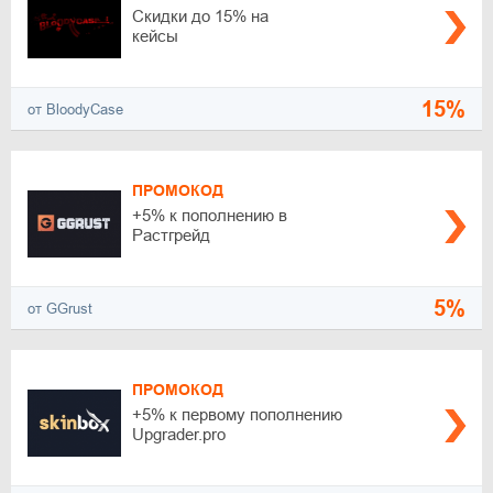
Скидки до 15% на
кейсы
15%
от BloodyCase
ПРОМОКОД
+5% к пополнению в
Растгрейд
5%
от GGrust
ПРОМОКОД
+5% к первому пополнению
Upgrader.pro