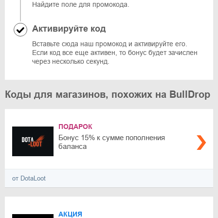
Найдите поле для промокода.
Активируйте код
Вставьте сюда наш промокод и активируйте его.
Если код все еще активен, то бонус будет зачислен
через несколько секунд.
Коды для магазинов, похожих на BullDrop
ПОДАРОК
Бонус 15% к сумме пополнения
баланса
от DotaLoot
АКЦИЯ