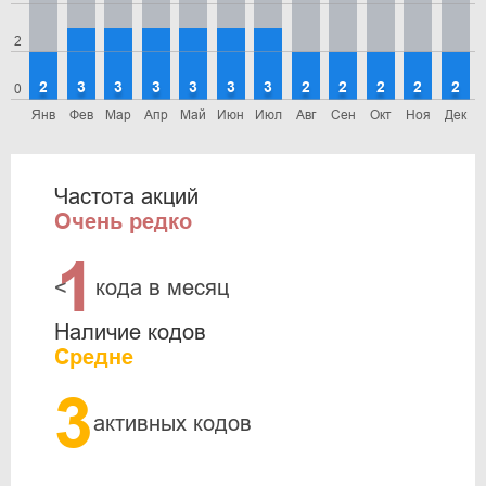
2
2
3
3
3
3
3
3
2
2
2
2
2
0
Янв
Фев
Мар
Апр
Май
Июн
Июл
Авг
Сен
Окт
Ноя
Дек
Частота акций
Очень редко
1
<
кода в месяц
Наличие кодов
Средне
3
активных кодов