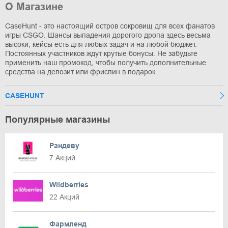
О Магазине
CaseHunt - это настоящий остров сокровищ для всех фанатов
игры CSGO. Шансы выпадения дорогого дропа здесь весьма
высоки, кейсы есть для любых задач и на любой бюджет.
Постоянных участников ждут крутые бонусы. Не забудьте
применить наш промокод, чтобы получить дополнительные
средства на депозит или фриспин в подарок.
CASEHUNT
Популярные магазины
Рандеву
7 Акций
Wildberries
22 Акций
Фармленд