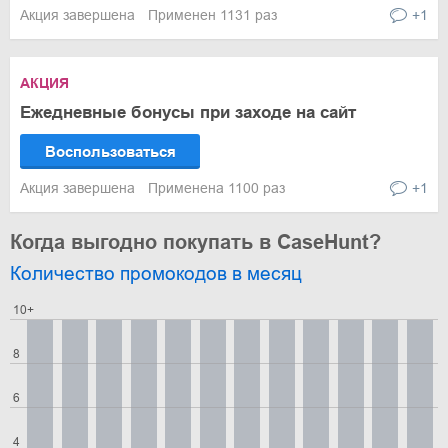
Акция завершена
Применен 1131 раз
+1
АКЦИЯ
Ежедневные бонусы при заходе на сайт
Воспользоваться
Акция завершена
Применена 1100 раз
+1
Когда выгодно покупать в CaseHunt?
Количество промокодов в месяц
10+
8
6
4