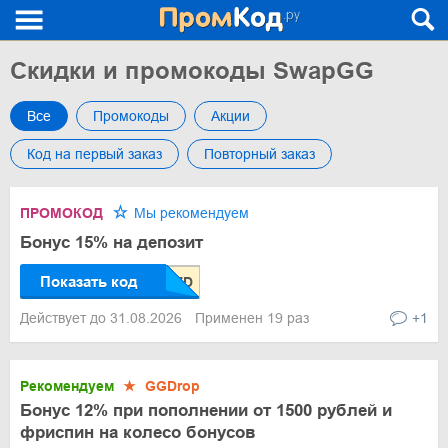
Скидки и промокоды SwapGG
Все
Промокоды
Акции
Код на первый заказ
Повторный заказ
ПРОМОКОД
Мы рекомендуем
Бонус 15% на депозит
Показать код
Действует до 31.08.2026
Применен 19 раз
+1
Рекомендуем
★
GGDrop
Бонус 12% при пополнении от 1500 рублей и
фриспин на колесо бонусов