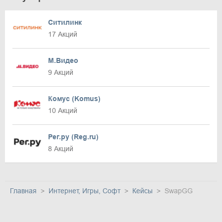
Ситилинк
17 Акций
М.Видео
9 Акций
Комус (Komus)
10 Акций
Рег.ру (Reg.ru)
8 Акций
Главная
Интернет, Игры, Софт
Кейсы
SwapGG