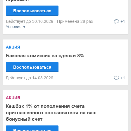
Воспользоваться
Действует до 30.10.2026
Применена 28 раз
+1
Условия
АКЦИЯ
Базовая комиссия за сделки 8%
Воспользоваться
Действует до 14.08.2026
+1
АКЦИЯ
Кешбэк 1% от пополнения счета
приглашенного пользователя на ваш
бонусный счет
Воспользоваться