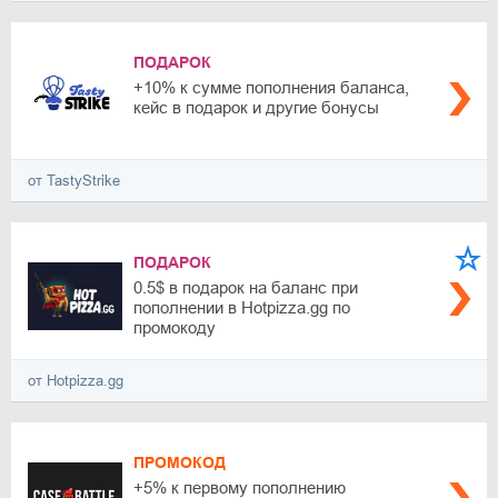
ПОДАРОК
+10% к сумме пополнения баланса,
кейс в подарок и другие бонусы
от TastyStrike
ПОДАРОК
0.5$ в подарок на баланс при
пополнении в Hotpizza.gg по
промокоду
от Hotpizza.gg
ПРОМОКОД
+5% к первому пополнению