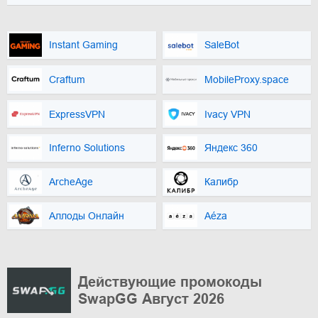
Instant Gaming
SaleBot
Craftum
MobileProxy.space
ExpressVPN
Ivacy VPN
Inferno Solutions
Яндекс 360
ArcheAge
Калибр
Аллоды Онлайн
Aéza
Действующие промокоды
SwapGG Август 2026