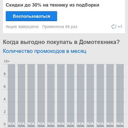
Скидки до 30% на технику из подборки
Воспользоваться
Акция завершена
Применена 48 раз
+1
Когда выгодно покупать в Домотехника?
Количество промокодов в месяц
10+
8
6
4
2
N/A
N/A
N/A
N/A
N/A
N/A
N/A
N/A
N/A
N/A
N/A
N/A
0