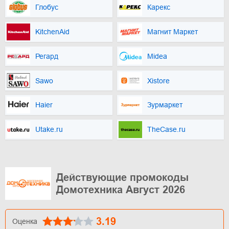
Глобус
Карекс
KitchenAid
Магнит Маркет
Регард
Midea
Sawo
Xistore
Haier
Зурмаркет
Utake.ru
TheCase.ru
Действующие промокоды
Домотехника Август 2026
3.19
Оценка